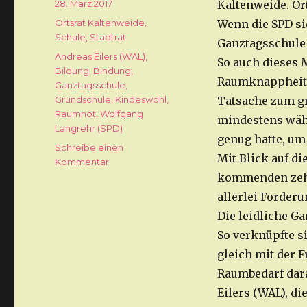
Veröffentlicht
28. März 2017
Kaltenweide. Or
am
Kategorien
Ortsrat Kaltenweide
,
Wenn die SPD si
Schule
,
Stadtrat
Ganztagsschule 
Schlagwörter
Andreas Eilers (WAL)
,
So auch dieses 
Bildung
,
Bindung
,
Raumknappheit a
Ganztagsschule
,
Grundschule
,
Kindeswohl
,
Tatsache zum gr
Raumnot
,
Wolfgang
mindestens währ
Langrehr (SPD)
genug hatte, um 
Schreibe einen
Mit Blick auf d
Kommentar
zu
Ganztagsschule
kommenden zehn
gegen
allerlei Forderu
den
Die leidliche Ga
Willen
der
So verknüpfte s
Eltern
gleich mit der 
Raumbedarf dara
Eilers (WAL), d