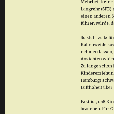
Mehrheit keine 
Langrehr (SPD) 
einen anderen S
führen würde, d
So steht zu befü
Kaltenweide sow
nehmen lassen, 
Ansichten wider
Zu lange schon i
Kindererziehung
Hamburg) schwad
Lufthoheit über
Fakt ist, daß K
brauchen. Für Gr