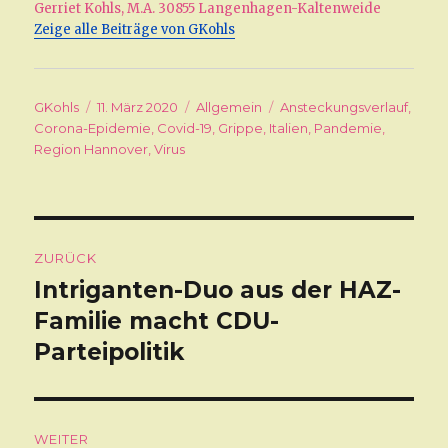
Gerriet Kohls, M.A. 30855 Langenhagen-Kaltenweide
Zeige alle Beiträge von GKohls
Autor
GKohls
Veröffentlicht
11. März 2020
Kategorien
Allgemein
Schlagwörter
Ansteckungsverlauf
,
Corona-Epidemie
am
,
Covid-19
,
Grippe
,
Italien
,
Pandemie
,
Region Hannover
,
Virus
Beitragsnavigation
ZURÜCK
Intriganten-Duo aus der HAZ-
Vorheriger
Familie macht CDU-
Beitrag:
Parteipolitik
WEITER