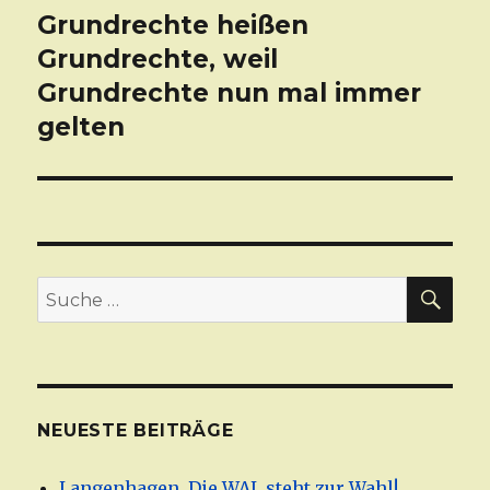
Grundrechte heißen
Nächster
Grundrechte, weil
Beitrag:
Grundrechte nun mal immer
gelten
SU
Suche
nach:
NEUESTE BEITRÄGE
Langenhagen. Die WAL steht zur Wahl!