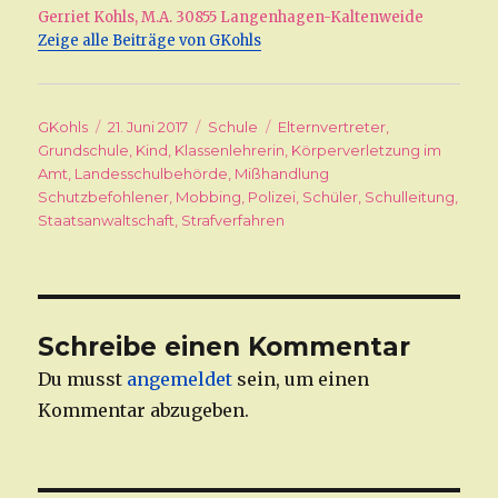
Gerriet Kohls, M.A. 30855 Langenhagen-Kaltenweide
Zeige alle Beiträge von GKohls
Autor
GKohls
Veröffentlicht
21. Juni 2017
Kategorien
Schule
Schlagwörter
Elternvertreter
,
Grundschule
am
,
Kind
,
Klassenlehrerin
,
Körperverletzung im
Amt
,
Landesschulbehörde
,
Mißhandlung
Schutzbefohlener
,
Mobbing
,
Polizei
,
Schüler
,
Schulleitung
,
Staatsanwaltschaft
,
Strafverfahren
Schreibe einen Kommentar
Du musst
angemeldet
sein, um einen
Kommentar abzugeben.