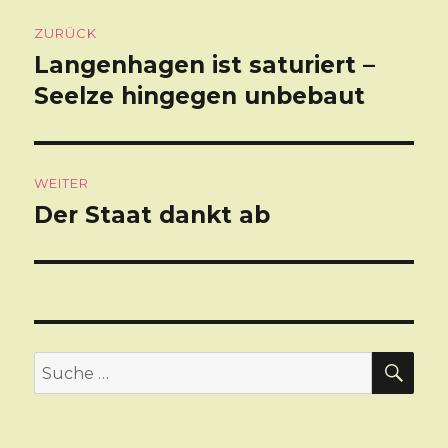
Beitragsnavigation
ZURÜCK
Langenhagen ist saturiert –
Vorheriger
Seelze hingegen unbebaut
Beitrag:
WEITER
Der Staat dankt ab
Nächster
Beitrag:
SU
Suche
nach: