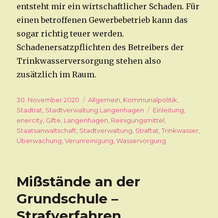
entsteht mir ein wirtschaftlicher Schaden. Für
einen betroffenen Gewerbebetrieb kann das
sogar richtig teuer werden.
Schadenersatzpflichten des Betreibers der
Trinkwasserversorgung stehen also
zusätzlich im Raum.
Veröffentlicht
30. November 2020
Kategorien
Allgemein
,
Kommunalpolitik
,
am
Stadtrat
,
Stadtverwaltung Langenhagen
Schlagwörter
Einleitung
,
enercity
,
Gifte
,
Langenhagen
,
Reinigungsmittel
,
Staatsanwaltschaft
,
Stadtverwaltung
,
Straftat
,
Trinkwasser
,
Überwachung
,
Verunreinigung
,
Wasservorgung
Mißstände an der
Grundschule –
Strafverfahren