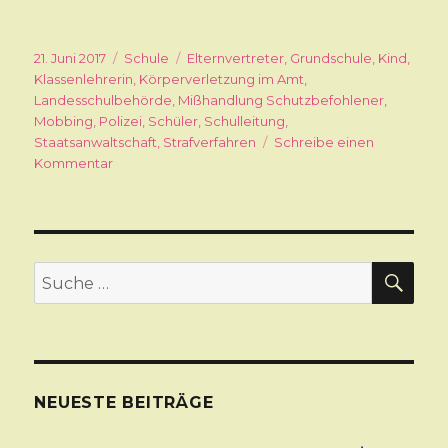
Veröffentlicht
21. Juni 2017
Kategorien
Schule
Schlagwörter
Elternvertreter
,
Grundschule
,
Kind
,
am
Klassenlehrerin
,
Körperverletzung im Amt
,
Landesschulbehörde
,
Mißhandlung Schutzbefohlener
,
Mobbing
,
Polizei
,
Schüler
,
Schulleitung
,
Staatsanwaltschaft
,
Strafverfahren
Schreibe einen
Kommentar
zu
Mißstände
an
der
Grundschule
–
SU
Suche
Strafverfahren
nach:
eingeleitet
NEUESTE BEITRÄGE