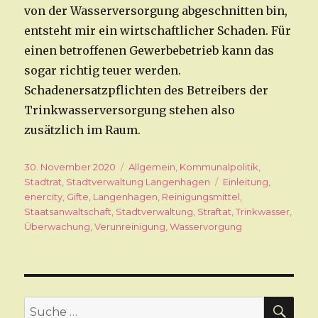
von der Wasserversorgung abgeschnitten bin,
entsteht mir ein wirtschaftlicher Schaden. Für
einen betroffenen Gewerbebetrieb kann das
sogar richtig teuer werden.
Schadenersatzpflichten des Betreibers der
Trinkwasserversorgung stehen also
zusätzlich im Raum.
Veröffentlicht
30. November 2020
Kategorien
Allgemein
,
Kommunalpolitik
,
am
Stadtrat
,
Stadtverwaltung Langenhagen
Schlagwörter
Einleitung
,
enercity
,
Gifte
,
Langenhagen
,
Reinigungsmittel
,
Staatsanwaltschaft
,
Stadtverwaltung
,
Straftat
,
Trinkwasser
,
Überwachung
,
Verunreinigung
,
Wasservorgung
SU
Suche