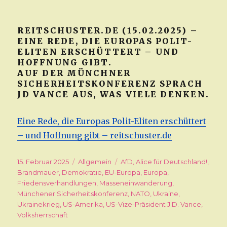
REITSCHUSTER.DE (15.02.2025) –
EINE REDE, DIE EUROPAS POLIT-
ELITEN ERSCHÜTTERT – UND
HOFFNUNG GIBT.
AUF DER MÜNCHNER
SICHERHEITSKONFERENZ SPRACH
JD VANCE AUS, WAS VIELE DENKEN.
Eine Rede, die Europas Polit-Eliten erschüttert
– und Hoffnung gibt – reitschuster.de
Veröffentlicht
15. Februar 2025
Kategorien
Allgemein
Schlagwörter
AfD
,
Alice für Deutschland!
,
am
Brandmauer
,
Demokratie
,
EU-Europa
,
Europa
,
Friedensverhandlungen
,
Masseneinwanderung
,
Münchener Sicherheitskonferenz
,
NATO
,
Ukraine
,
Ukrainekrieg
,
US-Amerika
,
US-Vize-Präsident J.D. Vance
,
Volksherrschaft