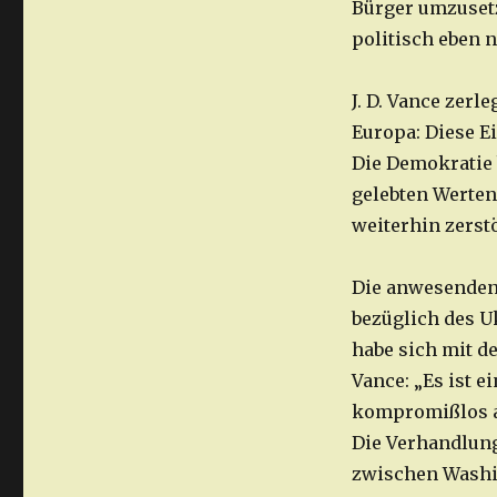
Bürger umzusetz
politisch eben n
J. D. Vance zer
Europa: Diese 
Die Demokratie 
gelebten Werten
weiterhin zerst
Die anwesenden 
bezüglich des U
habe sich mit d
Vance: „Es ist e
kompromißlos 
Die Verhandlung
zwischen Washi