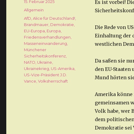
Veröffentlicht
15. Februar 2025
Es ist vorbei! D
am
Kategorien
Allgemein
Sicherheitskon
Schlagwörter
AfD
,
Alice für Deutschland!
,
Brandmauer
,
Demokratie
,
Die Rede von US-
EU-Europa
,
Europa
,
Einhaltung der 
Friedensverhandlungen
,
Masseneinwanderung
,
westlichen Demo
Münchener
Sicherheitskonferenz
,
Da saßen sie nu
NATO
,
Ukraine
,
Ukrainekrieg
,
US-Amerika
,
den EU-Staaten 
US-Vize-Präsident J.D.
Mund hörten sie
Vance
,
Volksherrschaft
Amerika könne f
gemeinsamen we
Volk habe, wer 
dem politischen
Demokratie sei 