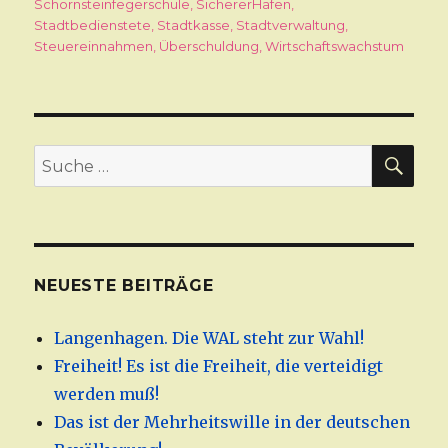
Schornsteinfegerschule
,
SichererHafen
,
Stadtbedienstete
,
Stadtkasse
,
Stadtverwaltung
,
Steuereinnahmen
,
Überschuldung
,
Wirtschaftswachstum
SU
Suche
nach:
NEUESTE BEITRÄGE
Langenhagen. Die WAL steht zur Wahl!
Freiheit! Es ist die Freiheit, die verteidigt
werden muß!
Das ist der Mehrheitswille in der deutschen