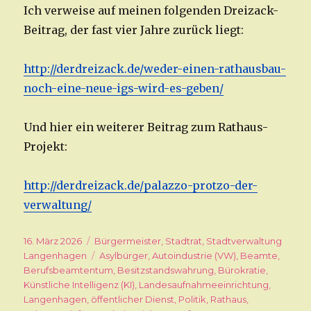
Ich verweise auf meinen folgenden Dreizack-
Beitrag, der fast vier Jahre zurück liegt:
http://derdreizack.de/weder-einen-rathausbau-
noch-eine-neue-igs-wird-es-geben/
Und hier ein weiterer Beitrag zum Rathaus-
Projekt:
http://derdreizack.de/palazzo-protzo-der-
verwaltung/
Veröffentlicht
16. März 2026
Kategorien
Bürgermeister
,
Stadtrat
,
Stadtverwaltung
am
Langenhagen
Schlagwörter
Asylbürger
,
Autoindustrie (VW)
,
Beamte
,
Berufsbeamtentum
,
Besitzstandswahrung
,
Bürokratie
,
Künstliche Intelligenz (KI)
,
Landesaufnahmeeinrichtung
,
Langenhagen
,
öffentlicher Dienst
,
Politik
,
Rathaus
,