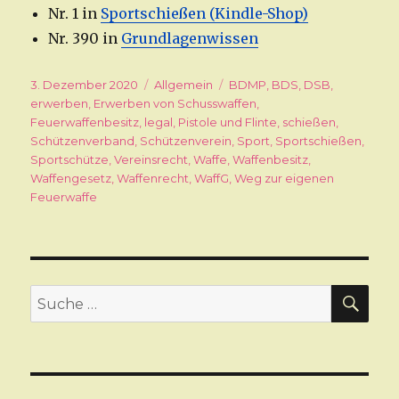
Nr. 1 in
Sportschießen (Kindle-Shop)
Nr. 390 in
Grundlagenwissen
Veröffentlicht
3. Dezember 2020
Kategorien
Allgemein
Schlagwörter
BDMP
,
BDS
,
DSB
,
am
erwerben
,
Erwerben von Schusswaffen
,
Feuerwaffenbesitz
,
legal
,
Pistole und Flinte
,
schießen
,
Schützenverband
,
Schützenverein
,
Sport
,
Sportschießen
,
Sportschütze
,
Vereinsrecht
,
Waffe
,
Waffenbesitz
,
Waffengesetz
,
Waffenrecht
,
WaffG
,
Weg zur eigenen
Feuerwaffe
SU
Suche
nach: