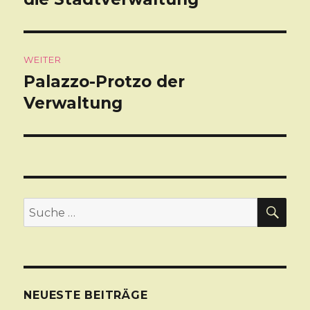
WEITER
Palazzo-Protzo der
Nächster
Verwaltung
Beitrag:
SU
Suche
nach:
NEUESTE BEITRÄGE