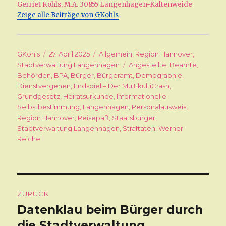
Gerriet Kohls, M.A. 30855 Langenhagen-Kaltenweide
Zeige alle Beiträge von GKohls
Autor
GKohls
Veröffentlicht
27. April 2025
Kategorien
Allgemein
,
Region Hannover
,
Stadtverwaltung Langenhagen
am
Schlagwörter
Angestellte
,
Beamte
,
Behörden
,
BPA
,
Bürger
,
Bürgeramt
,
Demographie
,
Dienstvergehen
,
Endspiel – Der MultikultiCrash
,
Grundgesetz
,
Heiratsurkunde
,
Informationelle
Selbstbestimmung
,
Langenhagen
,
Personalausweis
,
Region Hannover
,
Reisepaß
,
Staatsbürger
,
Stadtverwaltung Langenhagen
,
Straftaten
,
Werner
Reichel
Beitragsnavigation
ZURÜCK
Datenklau beim Bürger durch
Vorheriger
die Stadtverwaltung
Beitrag: