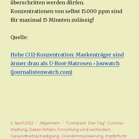
überschritten werden dürfen.
Konzentrationen von selbst 15.000 ppm sind
für maximal 15 Minuten zulässig!
Quelle:
Hohe CO2-Konzentration: Maskenträger sind
ärmer dran als U-Boot-Matrosen › Jouwatch
(journalistenwatch.com)
Veröffentlicht
2. April 2022
Kategorien
Allgemein
Schlagwörter
"Compact. Der Tag"
,
Corona-
am
Impfung
,
Daten fehlen
,
Forschung wird verhindert
,
Gesundheitsschädigung
,
Grundimmunisierung
,
Impfpflicht