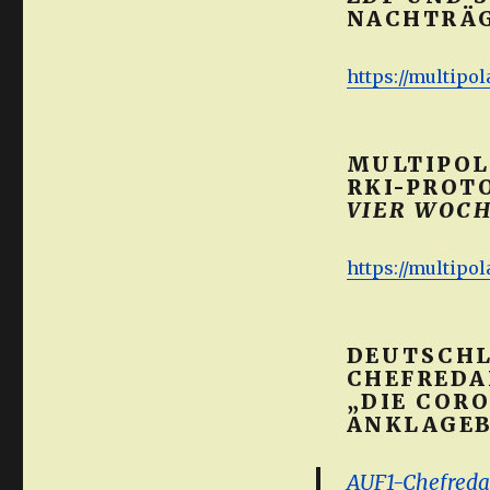
NACHTRÄG
https://multipol
MULTIPOLA
RKI-PROT
VIER WOC
https://multipo
DEUTSCHLA
CHEFREDA
„DIE COR
ANKLAGEB
AUF1-Chefredak