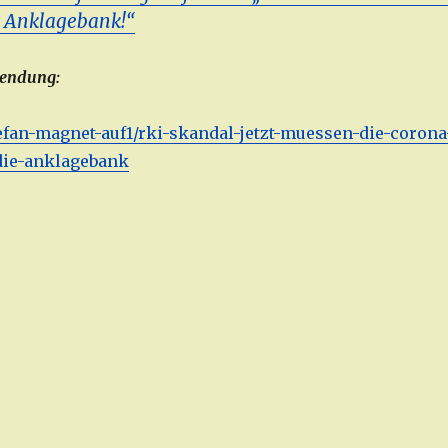
e Anklagebank!“
Sendung:
stefan-magnet-auf1/rki-skandal-jetzt-muessen-die-corona
die-anklagebank