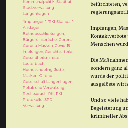
Kommunalpolitik
,
Stadtrat
,
befürchteten, v
Stadtverwaltung
regierungsamtli
Langenhagen
Schlagwörter
"Impfungen"
,
"RKI-Skandal"
,
Anklagen
,
Impfungen, Mas
Betriebsschließungen
,
Kontaktverbote 
Bürgereinsprüche
,
Corona
,
Menschen wurden
Corona-Masken
,
Covid-19-
Impfungen
,
Gerichtsurteile
,
Gesundheitsminister
Die Maßnahmen 
Lauterbach
,
sondern ganz al
Homeschooling
,
Justiz
,
Masken
,
Offene
wurde der polit
Gesellschaft Langenhagen
,
ausgelöste wirt
Politik und Verwaltung
,
Rechtsbruch
,
RKI
,
RKI-
Protokolle
,
SPD
,
Und so viele ha
Verwaltung
Begeisterung un
krimineller Abs