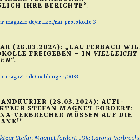
LICH IHRE BERICHTE“.
ar-magazin.de/artikel/rki-protokolle-3
R (28.03.2024): „LAUTERBACH WIL
OKOLLE FREIGEBEN – IN
VIELLEICHT
HEN
“.
lar-magazin.de/meldungen/0033
NDKURIER (28.03.2024): AUF1-
KTEUR STEFAN MAGNET FORDERT:
ONA-VERBRECHER MÜSSEN AUF DIE
ANK!“
teur Stefan Magnet fordert: „Die Corona-Verbrech