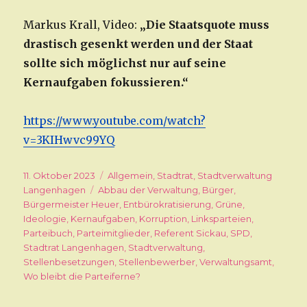
Markus Krall, Video:
„Die Staatsquote muss
drastisch gesenkt werden und der Staat
sollte sich möglichst nur auf seine
Kernaufgaben fokussieren.“
https://www.youtube.com/watch?
v=3KIHwvc99YQ
Veröffentlicht
11. Oktober 2023
Kategorien
Allgemein
,
Stadtrat
,
Stadtverwaltung
am
Langenhagen
Schlagwörter
Abbau der Verwaltung
,
Bürger
,
Bürgermeister Heuer
,
Entbürokratisierung
,
Grüne
,
Ideologie
,
Kernaufgaben
,
Korruption
,
Linksparteien
,
Parteibuch
,
Parteimitglieder
,
Referent Sickau
,
SPD
,
Stadtrat Langenhagen
,
Stadtverwaltung
,
Stellenbesetzungen
,
Stellenbewerber
,
Verwaltungsamt
,
Wo bleibt die Parteiferne?