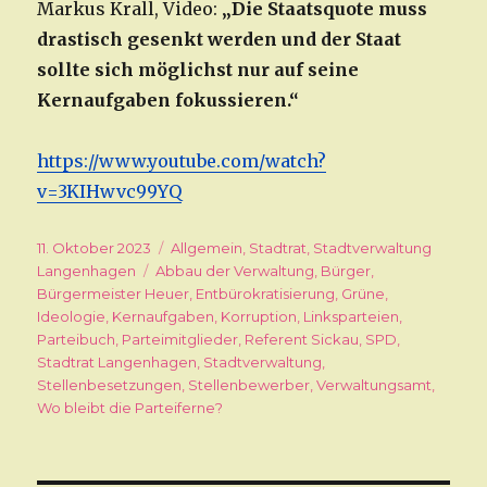
Markus Krall, Video:
„Die Staatsquote muss
drastisch gesenkt werden und der Staat
sollte sich möglichst nur auf seine
Kernaufgaben fokussieren.“
https://www.youtube.com/watch?
v=3KIHwvc99YQ
Veröffentlicht
11. Oktober 2023
Kategorien
Allgemein
,
Stadtrat
,
Stadtverwaltung
am
Langenhagen
Schlagwörter
Abbau der Verwaltung
,
Bürger
,
Bürgermeister Heuer
,
Entbürokratisierung
,
Grüne
,
Ideologie
,
Kernaufgaben
,
Korruption
,
Linksparteien
,
Parteibuch
,
Parteimitglieder
,
Referent Sickau
,
SPD
,
Stadtrat Langenhagen
,
Stadtverwaltung
,
Stellenbesetzungen
,
Stellenbewerber
,
Verwaltungsamt
,
Wo bleibt die Parteiferne?