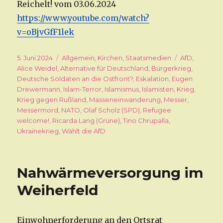
Reichelt! vom 03.06.2024
https://www.youtube.com/watch?
v=oBjvGfF1lek
Veröffentlicht
5. Juni 2024
Kategorien
Allgemein
,
Kirchen
,
Staatsmedien
Schlagwörte
AfD
,
am
Alice Weidel
,
Alternative für Deutschland
,
Bürgerkrieg
,
Deutsche Soldaten an die Ostfront?
,
Eskalation
,
Eugen
Drewermann
,
Islam-Terror
,
Islamismus
,
Islamisten
,
Krieg
,
Krieg gegen Rußland
,
Masseneinwanderung
,
Messer
,
Messermord
,
NATO
,
Olaf Scholz (SPD)
,
Refugee
welcome!
,
Ricarda Lang (Grüne)
,
Tino Chrupalla
,
Ukrainekrieg
,
Wählt die AfD
Nahwärmeversorgung im
Weiherfeld
Einwohnerforderung an den Ortsrat