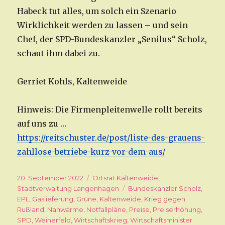
Habeck tut alles, um solch ein Szenario
Wirklichkeit werden zu lassen – und sein
Chef, der SPD-Bundeskanzler „Senilus“ Scholz,
schaut ihm dabei zu.
Gerriet Kohls, Kaltenweide
Hinweis: Die Firmenpleitenwelle rollt bereits
auf uns zu …
https://reitschuster.de/post/liste-des-grauens-
zahllose-betriebe-kurz-vor-dem-aus/
Veröffentlicht
20. September 2022
Kategorien
Ortsrat Kaltenweide
,
am
Stadtverwaltung Langenhagen
Schlagwörter
Bundeskanzler Scholz
,
EPL
,
Gaslieferung
,
Grüne
,
Kaltenweide
,
Krieg gegen
Rußland
,
Nahwärme
,
Notfallpläne
,
Preise
,
Preiserhöhung
,
SPD
,
Weiherfeld
,
Wirtschaftskrieg
,
Wirtschaftsminister