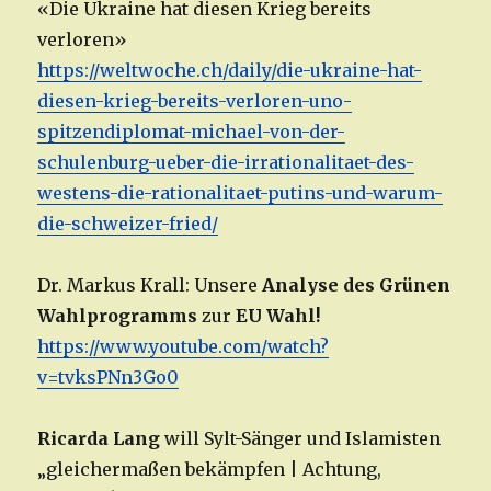
«Die Ukraine hat diesen Krieg bereits
verloren»
https://weltwoche.ch/daily/die-ukraine-hat-
diesen-krieg-bereits-verloren-uno-
spitzendiplomat-michael-von-der-
schulenburg-ueber-die-irrationalitaet-des-
westens-die-rationalitaet-putins-und-warum-
die-schweizer-fried/
Dr. Markus Krall: Unsere
Analyse des Grünen
Wahlprogramms
zur
EU Wahl!
https://www.youtube.com/watch?
v=tvksPNn3Go0
Ricarda Lang
will Sylt-Sänger und Islamisten
„gleichermaßen bekämpfen | Achtung,