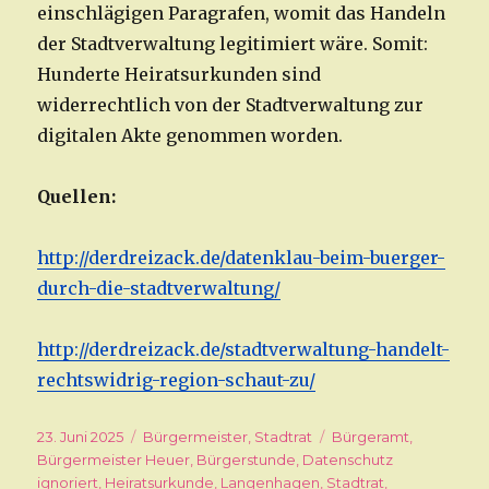
einschlägigen Paragrafen, womit das Handeln
der Stadtverwaltung legitimiert wäre. Somit:
Hunderte Heiratsurkunden sind
widerrechtlich von der Stadtverwaltung zur
digitalen Akte genommen worden.
Quellen:
http://derdreizack.de/datenklau-beim-buerger-
durch-die-stadtverwaltung/
http://derdreizack.de/stadtverwaltung-handelt-
rechtswidrig-region-schaut-zu/
Veröffentlicht
23. Juni 2025
Kategorien
Bürgermeister
,
Stadtrat
Schlagwörter
Bürgeramt
,
am
Bürgermeister Heuer
,
Bürgerstunde
,
Datenschutz
ignoriert
,
Heiratsurkunde
,
Langenhagen
,
Stadtrat
,