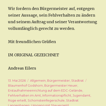
Wir fordern den Bürgermeister auf, entgegen
seiner Aussage, sein Fehlverhalten zu ändern
und seinem Auftrag und seiner Verantwortung
vollumfänglich gerecht zu werden.
Mit freundlichen Grüßen
IM ORIGINAL GEZEICHNET
Andreas Eilers
Veröffentlicht
13. Mai 2026
Kategorien
Allgemein
,
Bürgermeister
,
Stadtrat
Schlagwört
am
Blaumenhof Godshorn
,
Bürgermeister Heuer
,
Erstaufnahmeeinrichtung auf dem EDC-Gelände
,
Fehlverhalten im Amt
,
Informationspflicht
,
Jugendamt
,
Rüge erteilt
,
Schornsteinfegerschule
,
Stadtrat
Langenhagen
,
Umgang mit Steuergeld