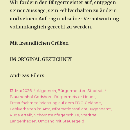
Wir fordern den Bürgermeister auf, entgegen
seiner Aussage, sein Fehlverhalten zu ändern
und seinem Auftrag und seiner Verantwortung
vollumfänglich gerecht zu werden.
Mit freundlichen Grüßen
IM ORIGINAL GEZEICHNET
Andreas Eilers
Veröffentlicht
13. Mai 2026
Kategorien
Allgemein
,
Bürgermeister
,
Stadtrat
Schlagwört
am
Blaumenhof Godshorn
,
Bürgermeister Heuer
,
Erstaufnahmeeinrichtung auf dem EDC-Gelände
,
Fehlverhalten im Amt
,
Informationspflicht
,
Jugendamt
,
Rüge erteilt
,
Schornsteinfegerschule
,
Stadtrat
Langenhagen
,
Umgang mit Steuergeld