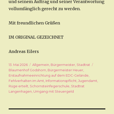
und seinem Auftrag und seiner Verantwortung
vollumfänglich gerecht zu werden.
Mit freundlichen Grüßen
IM ORIGINAL GEZEICHNET
Andreas Eilers
Veröffentlicht
13. Mai 2026
Kategorien
Allgemein
,
Bürgermeister
,
Stadtrat
Schlagwört
am
Blaumenhof Godshorn
,
Bürgermeister Heuer
,
Erstaufnahmeeinrichtung auf dem EDC-Gelände
,
Fehlverhalten im Amt
,
Informationspflicht
,
Jugendamt
,
Rüge erteilt
,
Schornsteinfegerschule
,
Stadtrat
Langenhagen
,
Umgang mit Steuergeld