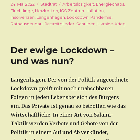
Veröffentlicht
24. Mai 2022
Kategorien
Stadtrat
Schlagwörter
Arbeitslosigkeit
,
Energiechaos
,
am
Flüchtlinge
,
Heizkosten
,
IGS Zentrum
,
Inflation
,
Insolvenzen
,
Langenhagen
,
Lockdown
,
Pandemie
,
Rathausneubau
,
Ratsmitglieder
,
Schulden
,
Ukraine-Krieg
Der ewige Lockdown –
und was nun?
Langenhagen. Der von der Politik angeordnete
Lockdown greift mit noch unabsehbaren
Folgen in jeden Lebensbereich des Bürgers
ein. Das Private ist genau so betroffen wie das
Wirtschaftliche. In einer Art von Salami-
Taktik werden Verbote und Gebote von der
Politik in einem Auf und Ab verkündet,