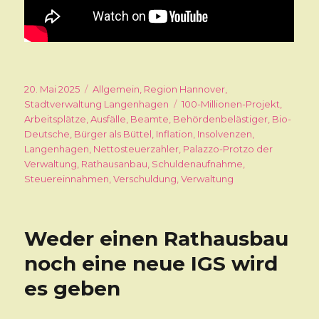
Veröffentlicht
20. Mai 2025
Kategorien
Allgemein
,
Region Hannover
,
am
Stadtverwaltung Langenhagen
Schlagwörter
100-Millionen-Projekt
,
Arbeitsplätze
,
Ausfälle
,
Beamte
,
Behördenbelästiger
,
Bio-
Deutsche
,
Bürger als Büttel
,
Inflation
,
Insolvenzen
,
Langenhagen
,
Nettosteuerzahler
,
Palazzo-Protzo der
Verwaltung
,
Rathausanbau
,
Schuldenaufnahme
,
Steuereinnahmen
,
Verschuldung
,
Verwaltung
Weder einen Rathausbau
noch eine neue IGS wird
es geben