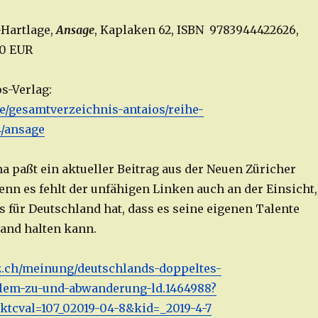
-Hartlage,
Ansage
, Kaplaken 62, ISBN 9783944422626,
50 EUR
s-Verlag:
.de/gesamtverzeichnis-antaios/reihe-
/ansage
 paßt ein aktueller Beitrag aus der Neuen Züricher
enn es fehlt der unfähigen Linken auch an der Einsicht,
s für Deutschland hat, dass es seine eigenen Talente
and halten kann.
z.ch/meinung/deutschlands-doppeltes-
lem-zu-und-abwanderung-ld.1464988?
tcval=107_02019-04-8&kid=_2019-4-7