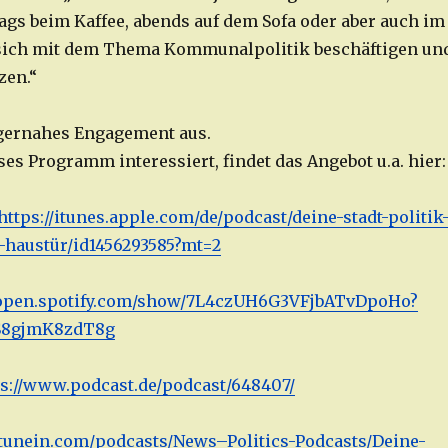
ags beim Kaffee, abends auf dem Sofa oder aber auch im
 sich mit dem Thema Kommunalpolitik beschäftigen un
zen.“
rgernahes Engagement aus.
ses Programm interessiert, findet das Angebot u.a. hier:
https://itunes.apple.com/de/podcast/deine-stadt-politik
-haustür/id1456293585?mt=2
//open.spotify.com/show/7L4czUH6G3VFjbATvDpoHo?
S8gjmK8zdT8g
ps://www.podcast.de/podcast/648407/
/tunein.com/podcasts/News–Politics-Podcasts/Deine-