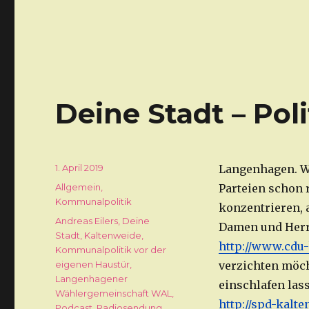
Deine Stadt – Pol
Veröffentlicht
1. April 2019
Langenhagen. Wä
am
Kategorien
Allgemein
,
Parteien schon r
Kommunalpolitik
konzentrieren, 
Schlagwörter
Andreas Eilers
,
Deine
Damen und Herre
Stadt
,
Kaltenweide
,
http://www.cdu-
Kommunalpolitik vor der
eigenen Haustür
,
verzichten möch
Langenhagener
einschlafen lass
Wählergemeinschaft WAL
,
http://spd-kalte
Podcast
,
Radiosendung