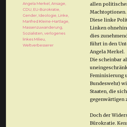
Schlagwörter
Angela Merkel
,
Ansage
,
allen politisch
CDU
,
EU-Bürokratie
,
Machtoptionen.
Gender
,
Ideologie
,
Linke
,
Diese linke Poli
Manfred Kleine-Hartlage
,
Massenzuwanderung
,
Linken ohnehin,
Sozialisten
,
verlogenes
dies zunehmend s
linkes Milieu
,
führt in den Unt
Weltverbesserer
Angela Merkel.
Die scheinbar al
uneingeschränk
Feminisierung u
Bundeswehr) wir
Staaten, die sic
gegenwärtigen 
Doch der Widers
Bürokratie. Ken