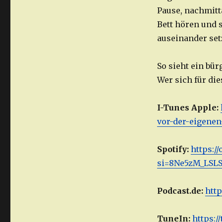
Pause, nachmitt
Bett hören und
auseinander set
So sieht ein bü
Wer sich für die
I-Tunes Apple:
vor-der-eigenen
Spotify:
https:
si=8Ne5zM_LSL
Podcast.de:
htt
TuneIn:
https:/