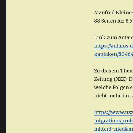
Manfred Kleine
88 Seiten für 8,
Link zum Antaio
https://antaios
kaplaken/80464
Zu diesem Thema
Zeitung (NZZ). D
welche Folgen e
nicht mehr im L
https://www.nz
migrationsprob
mktcid=nled&mk