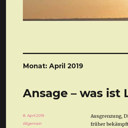
Monat: April 2019
Ansage – was ist 
Veröffentlicht
8. April 2019
Ausgrenzung, Di
am
Kategorien
Allgemein
früher bekämpft