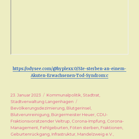
https://odysee.com/@hyplexx:0/SIe-sterben-an-einem-
Akuten-Erwachsenen-Tod-Syndrom:c
Veröffentlicht
23. Januar 2023
Kategorien
Kommunalpolitik
,
Stadtrat
,
am
Stadtverwaltung Langenhagen
Schlagwörter
Bevölkerungsdezimierung
,
Blutgerinsel
,
Blutverunreinigung
,
Bürgermeister Heuer
,
CDU-
Fraktionsvorsitzender Veltrup
,
Corona-Impfung
,
Corona-
Management
,
Fehlgeburten
,
Föten sterben
,
Fraktionen
,
Geburtenrückgang
,
Infrastruktur
,
Mandelzweig e.V.
,