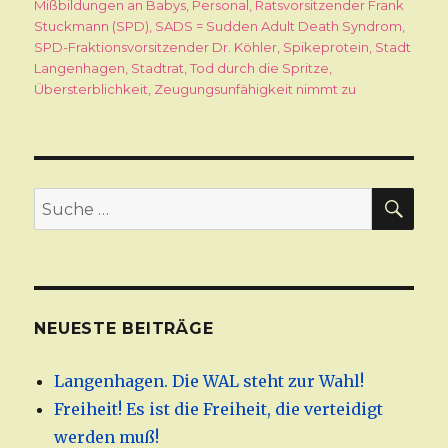
Mißbildungen an Babys
,
Personal
,
Ratsvorsitzender Frank
Stuckmann (SPD)
,
SADS = Sudden Adult Death Syndrom
,
SPD-Fraktionsvorsitzender Dr. Köhler
,
Spikeprotein
,
Stadt
Langenhagen
,
Stadtrat
,
Tod durch die Spritze
,
Übersterblichkeit
,
Zeugungsunfähigkeit nimmt zu
SU
Suche
nach:
NEUESTE BEITRÄGE
Langenhagen. Die WAL steht zur Wahl!
Freiheit! Es ist die Freiheit, die verteidigt
werden muß!