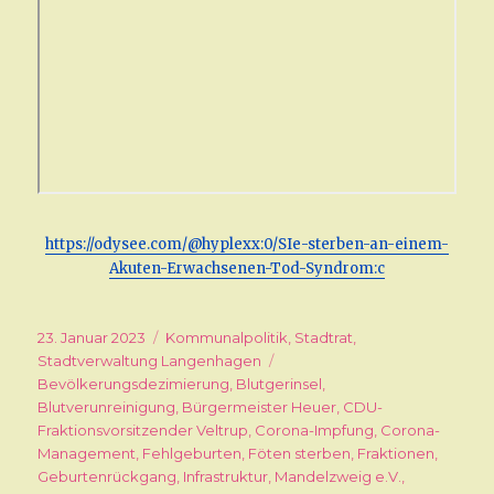
https://odysee.com/@hyplexx:0/SIe-sterben-an-einem-
Akuten-Erwachsenen-Tod-Syndrom:c
Veröffentlicht
23. Januar 2023
Kategorien
Kommunalpolitik
,
Stadtrat
,
am
Stadtverwaltung Langenhagen
Schlagwörter
Bevölkerungsdezimierung
,
Blutgerinsel
,
Blutverunreinigung
,
Bürgermeister Heuer
,
CDU-
Fraktionsvorsitzender Veltrup
,
Corona-Impfung
,
Corona-
Management
,
Fehlgeburten
,
Föten sterben
,
Fraktionen
,
Geburtenrückgang
,
Infrastruktur
,
Mandelzweig e.V.
,