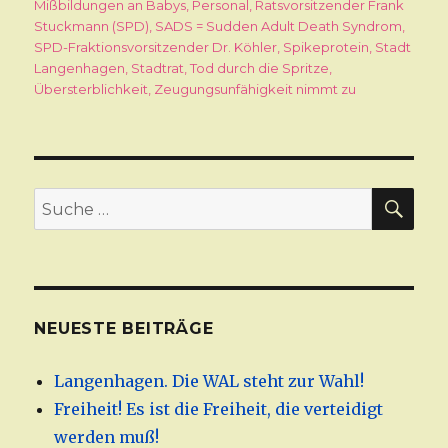
Mißbildungen an Babys
,
Personal
,
Ratsvorsitzender Frank
Stuckmann (SPD)
,
SADS = Sudden Adult Death Syndrom
,
SPD-Fraktionsvorsitzender Dr. Köhler
,
Spikeprotein
,
Stadt
Langenhagen
,
Stadtrat
,
Tod durch die Spritze
,
Übersterblichkeit
,
Zeugungsunfähigkeit nimmt zu
SU
Suche
nach:
NEUESTE BEITRÄGE
Langenhagen. Die WAL steht zur Wahl!
Freiheit! Es ist die Freiheit, die verteidigt
werden muß!