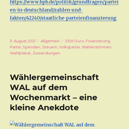
https://www.bpb.de/politik/grundfragen/partei
en-in-deutschland/zahlen-und-
fakten/42240/staatliche-parteienfinanzierung
Veröffentlicht
11. August 2021
Kategorien
Allgemein
Schlagwörter
3300 Euro
,
Finanzierung
,
am
Partei
,
Spenden
,
Steuern
,
Volkspartei
,
Wählerstimmen
,
Wahlplakat
,
Zuwendungen
Wählergemeinschaft
WAL auf dem
Wochenmarkt – eine
kleine Anekdote