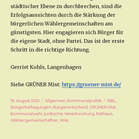
städtischer Ebene zu durchbrechen, sind die
Erfolgsaussichten durch die Stärkung der
bürgerlichen Wählergemeinschaften am
günstigsten. Hier engagieren sich Bürger für
die eigene Stadt, ohne Partei. Das ist der erste
Schritt in die richtige Richtung.
Gerriet Kohls, Langenhagen
Siehe GRÜNER Mist:
https://gruener-mist.de/
Veröffentlicht
16. August 2021
Kategorien
Allgemein
,
Kommunalpolitik
Schlagwörter
BBL
,
am
Bürgerbefragungen
,
Bürgerentscheid
,
GRÜNER Mist
,
Kommunalwahl
,
politische Verantwortung
,
Rathaus
,
Wählergemeinschaften
,
WAL