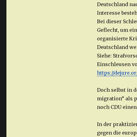
Deutschland nac
Interesse beste
Bei dieser Schl
Geflecht, um ei
organisierte Kri
Deutschland weit
Siehe: Strafvors
Einschleusen vo
https://dejure.
Doch selbst in 
migration“ als 
noch CDU einen 
In der praktizi
gegen die europ