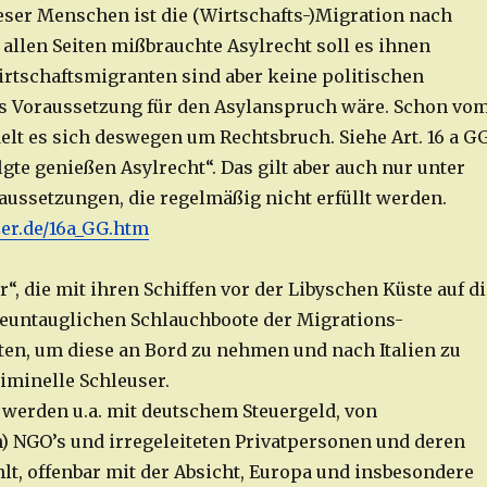
ieser Menschen ist die (Wirtschafts-)Migration nach
 allen Seiten mißbrauchte Asylrecht soll es ihnen
rtschaftsmigranten sind aber keine politischen
s Voraussetzung für den Asylanspruch wäre. Schon vo
elt es sich deswegen um Rechtsbruch. Siehe Art. 16 a GG
lgte genießen Asylrecht“. Das gilt aber auch nur unter
ussetzungen, die regelmäßig nicht erfüllt werden.
er.de/16a_GG.htm
r“, die mit ihren Schiffen vor der Libyschen Küste auf di
eeuntauglichen Schlauchboote der Migrations-
en, um diese an Bord zu nehmen und nach Italien zu
riminelle Schleuser.
 werden u.a. mit deutschem Steuergeld, von
n) NGO’s und irregeleiteten Privatpersonen und deren
lt, offenbar mit der Absicht, Europa und insbesondere