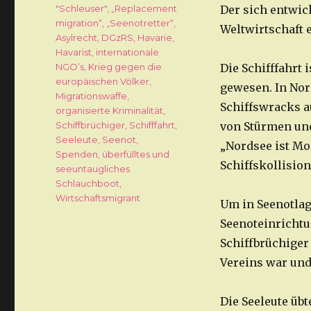
Schlagwörter
"Schleuser"
,
„Replacement
Der sich entwic
migration“
,
„Seenotretter“
,
Weltwirtschaft 
Asylrecht
,
DGzRS
,
Havarie
,
Havarist
,
internationale
NGO’s
,
Krieg gegen die
Die Schifffahrt
europäischen Völker
,
gewesen. In Nor
Migrationswaffe
,
Schiffswracks 
organisierte Kriminalität
,
Schiffbrüchiger
,
Schifffahrt
,
von Stürmen und
Seeleute
,
Seenot
,
„Nordsee ist Mo
Spenden
,
überfülltes und
Schiffskollision
seeuntaugliches
Schlauchboot
,
Wirtschaftsmigrant
Um in Seenotlag
Seenoteinrichtu
Schiffbrüchiger 
Vereins war und 
Die Seeleute übt