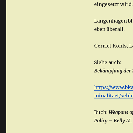
eingesetzt wird.
Langenhagen blei
eben überall.
Gerriet Kohls,
Siehe auch:
Bekämpfung der S
https://www.bk
minalitaet/schl
Buch:
Weapons of
Policy – Kelly M.