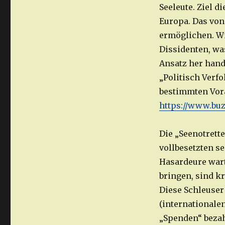
Seeleute. Ziel d
Europa. Das von
ermöglichen. Wi
Dissidenten, wa
Ansatz her hand
„Politisch Verfo
bestimmten Vora
https://www.buz
Die „Seenotrette
vollbesetzten s
Hasardeure wart
bringen, sind k
Diese Schleuser
(internationale
„Spenden“ bezah