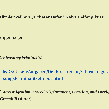
bt derweil ein „sicherer Hafen“. Naive Helfer gibt es
 Langenhagen
chleusungskriminalität
a.de/DE/UnsereAufgaben/Deliktsbereiche/Schleusungsk
eusungskriminalitaet_node.html
 Mass Migration: Forced Displacement, Coercion, and Forei
 Greenhill (Autor)