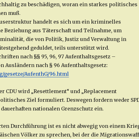
hhaltig zu beschädigen, woran ein starkes politisches
hen muß.
euserstruktur handelt es sich um ein kriminelles
ne Beziehung aus Täterschaft und Teilnahme, um
minalität, die von Politik, Justiz und Verwaltung in
estgehend geduldet, teils unterstützt wird.
chriften nach §§ 95, 96, 97 Aufenthaltsgesetz –
n Ausländern nach § 96 Aufenthaltsgesetz:
org/gesetze/AufenthG/96.html
der CDU wird „Resettlement“ und „Replacement
politisches Ziel formuliert. Deswegen fordern weder SP
dauerhaften nationalen Grenzschutz ein.
erten Durchführung ist es nicht abwegig von einem Krie
äischen Völker zu sprechen, bei der die Migrationswaf