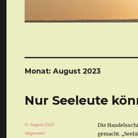
Monat: August 2023
Nur Seeleute kön
Veröffentlicht
21. August 2023
Die Handelsschi
am
Kategorien
Allgemein
gemacht. „Seefah