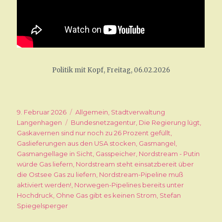
Politik mit Kopf, Freitag, 06.02.2026
Veröffentlicht
9. Februar 2026
Kategorien
Allgemein
,
Stadtverwaltung
am
Langenhagen
Schlagwörter
Bundesnetzagentur
,
Die Regierung lügt
,
Gaskavernen sind nur noch zu 26 Prozent gefüllt
,
Gaslieferungen aus den USA stocken
,
Gasmangel
,
Gasmangellage in Sicht
,
Gasspeicher
,
Nordstream - Putin
würde Gas liefern
,
Nordstream steht einsatzbereit über
die Ostsee Gas zu liefern
,
Nordstream-Pipeline muß
aktiviert werden!
,
Norwegen-Pipelines bereits unter
Hochdruck
,
Ohne Gas gibt es keinen Strom
,
Stefan
Spiegelsperger