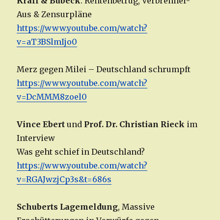
Krall & Bubeck
: Rentenbetrug, Verbrenner-
Aus & Zensurpläne
https://www.youtube.com/watch?
v=
aT3BSlmIjo0
Merz gegen Milei – Deutschland schrumpft
https://www.youtube.com/watch?
v=DcMMM8zoel0
Vince Ebert
und
Prof. Dr. Christian Rieck
im
Interview
Was geht schief in Deutschland?
https://www.youtube.com/watch?
v=RGAJwzjCp3s&t=686s
Schuberts Lagemeldung
, Massive