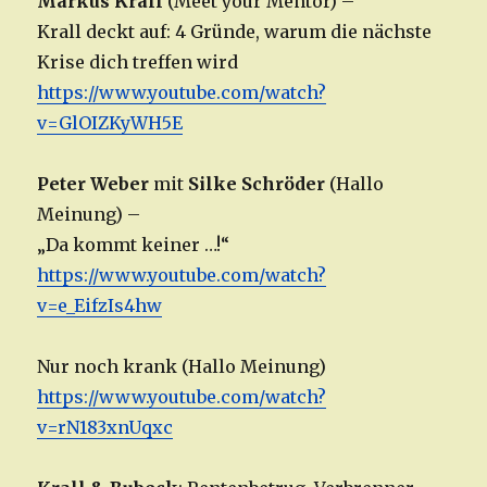
Markus Krall
(Meet your Mentor) –
Krall deckt auf: 4 Gründe, warum die nächste
Krise dich treffen wird
https://www.youtube.com/watch?
v=GlOIZKyWH5E
Peter Weber
mit
Silke Schröder
(Hallo
Meinung) –
„Da kommt keiner …!“
https://www.youtube.com/watch?
v=e_EifzIs4hw
Nur noch krank (Hallo Meinung)
https://www.youtube.com/watch?
v=rN183xnUqxc