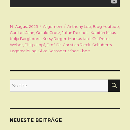
Veröffentlicht
14. August 2025
Kategorien
Allgemein
Schlagwörter
Anthony Lee
,
Blog Youtube
,
am
Carsten Jahn
,
Gerald Grosz
,
Julian Reichelt
,
Kapitän Klausi
,
Kolja Barghoorn
,
Krissy Rieger
,
Markus Krall
,
Oli
,
Peter
Weber
,
Philip Hopf
,
Prof. Dr. Christian Rieck
,
Schuberts
Lagemeldung
,
Silke Schröder
,
Vince Ebert
SU
Suche
nach:
NEUESTE BEITRÄGE