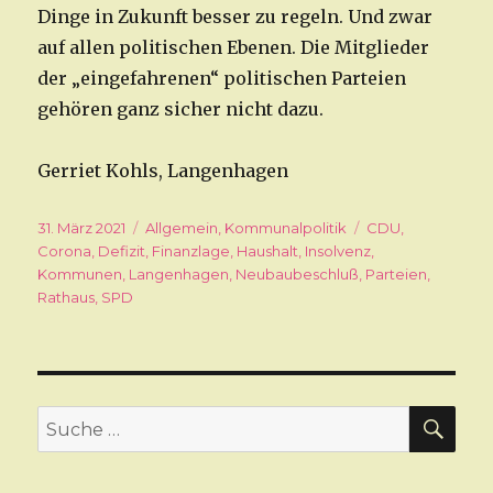
Dinge in Zukunft besser zu regeln. Und zwar
auf allen politischen Ebenen. Die Mitglieder
der „eingefahrenen“ politischen Parteien
gehören ganz sicher nicht dazu.
Gerriet Kohls, Langenhagen
Veröffentlicht
31. März 2021
Kategorien
Allgemein
,
Kommunalpolitik
Schlagwörter
CDU
,
am
Corona
,
Defizit
,
Finanzlage
,
Haushalt
,
Insolvenz
,
Kommunen
,
Langenhagen
,
Neubaubeschluß
,
Parteien
,
Rathaus
,
SPD
SU
Suche
nach: