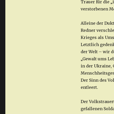
Trauer für die 
verstorbenen Me
Alleine der Duk
Redner verschle
Krieges als Ums
Letztlich geden
der Welt – wir d
„Gewalt ums Leb
in der Ukraine,
Menschheitsges
Der Sinn des Vo
entleert.
Der Volkstrauer
gefallenen Solda