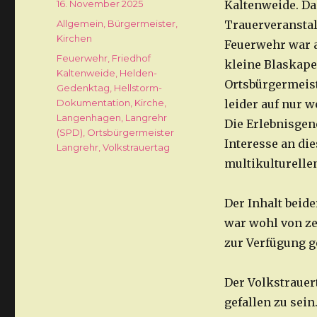
Veröffentlicht
16. November 2025
Kaltenweide. Da
am
Kategorien
Allgemein
,
Bürgermeister
,
Trauerveranstal
Kirchen
Feuerwehr war a
Schlagwörter
Feuerwehr
,
Friedhof
kleine Blaskape
Kaltenweide
,
Helden-
Ortsbürgermeist
Gedenktag
,
Hellstorm-
Dokumentation
,
Kirche
,
leider auf nur 
Langenhagen
,
Langrehr
Die Erlebnisgene
(SPD)
,
Ortsbürgermeister
Interesse an di
Langrehr
,
Volkstrauertag
multikulturelle
Der Inhalt beid
war wohl von ze
zur Verfügung g
Der Volkstrauer
gefallen zu sein