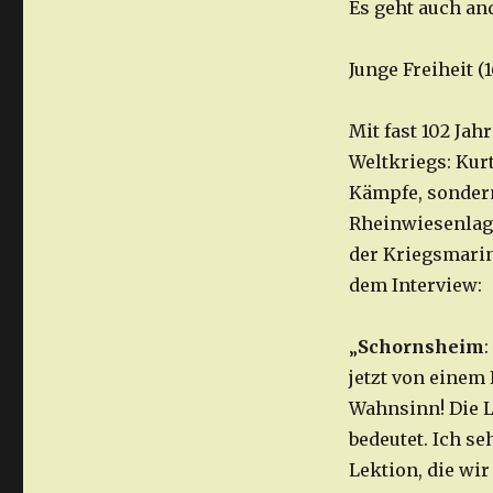
Es geht auch an
Junge Freiheit 
Mit fast 102 Jah
Weltkriegs: Kur
Kämpfe, sonder
Rheinwiesenlage
der Kriegsmarin
dem Interview:
„
Schornsheim
:
jetzt von einem
Wahnsinn! Die L
bedeutet. Ich se
Lektion, die wir