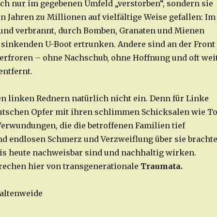
ach nur im gegebenen Umfeld „verstorben“, sondern sie
en Jahren zu Millionen auf vielfältige Weise gefallen: Im
 und verbrannt, durch Bomben, Granaten und Mienen
m sinkenden U-Boot ertrunken. Andere sind an der Front
erfroren – ohne Nachschub, ohne Hoffnung und oft wei
entfernt.
den linken Rednern natürlich nicht ein. Denn für Linke
eutschen Opfer mit ihren schlimmen Schicksalen wie T
erwundungen, die die betroffenen Familien tief
nd endlosen Schmerz und Verzweiflung über sie bracht
bis heute nachweisbar sind und nachhaltig wirken.
rechen hier von transgenerationale
Traumata.
Kaltenweide