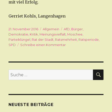
mit viel Erfolg.
Gerriet Kohls, Langenhagen
Veröffentlicht
21. November 2016
Kategorien
Allgemein
Schlagwörter
AfD
,
Bürger
,
am
Demokratie
,
Kritik
,
Meinungsvielfalt
,
Moschee
,
Parteiklüngel
,
Rat der Stadt
,
Ratsmehrheit
,
Ratsperiode
,
SPD
Schreibe einen Kommentar
zu
Sachliche
Kritik
ist
Kritik
in
SU
Suche
der
nach:
Sache
NEUESTE BEITRÄGE