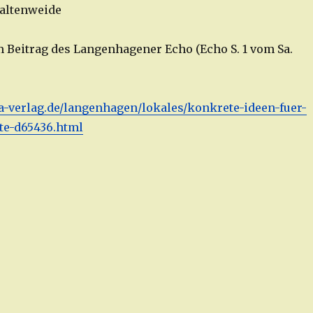
Kaltenweide
m Beitrag des Langenhagener Echo (Echo S. 1 vom Sa.
a-verlag.de/langenhagen/lokales/konkrete-ideen-fuer-
te-d65436.html