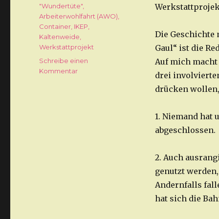
Schlagwörter
"Wundertüte"
,
Werkstattprojek
Arbeiterwohlfahrt (AWO)
,
Container
,
IKEP
,
Die Geschichte 
Kaltenweide
,
Werkstattprojekt
Gaul“ ist die Red
Schreibe einen
Auf mich macht 
Kommentar
zu
drei involvierte
Noch
drücken wollen,
mehr
Container
für
1. Niemand hat 
Kinder
abgeschlossen.
2. Auch ausrangi
genutzt werden,
Andernfalls fal
hat sich die Ba