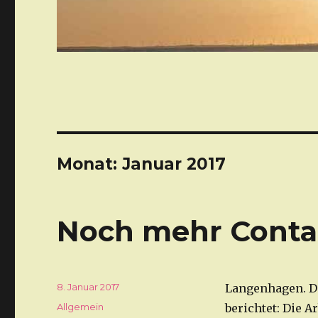
Monat: Januar 2017
Noch mehr Contai
Veröffentlicht
8. Januar 2017
Langenhagen. Da
am
Kategorien
Allgemein
berichtet: Die 