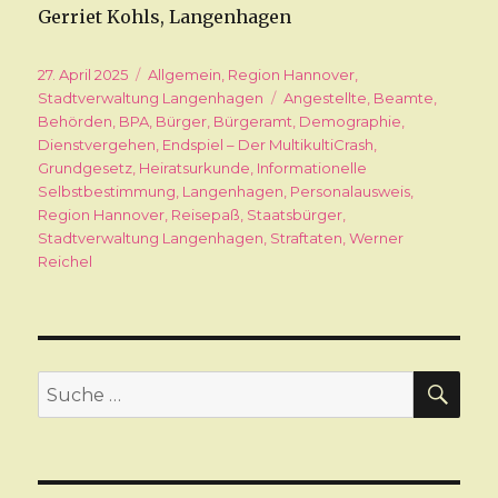
Gerriet Kohls, Langenhagen
Veröffentlicht
27. April 2025
Kategorien
Allgemein
,
Region Hannover
,
am
Stadtverwaltung Langenhagen
Schlagwörter
Angestellte
,
Beamte
,
Behörden
,
BPA
,
Bürger
,
Bürgeramt
,
Demographie
,
Dienstvergehen
,
Endspiel – Der MultikultiCrash
,
Grundgesetz
,
Heiratsurkunde
,
Informationelle
Selbstbestimmung
,
Langenhagen
,
Personalausweis
,
Region Hannover
,
Reisepaß
,
Staatsbürger
,
Stadtverwaltung Langenhagen
,
Straftaten
,
Werner
Reichel
SU
Suche
nach: