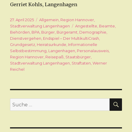
Gerriet Kohls, Langenhagen
Veröffentlicht
27. April 2025
Kategorien
Allgemein
,
Region Hannover
,
am
Stadtverwaltung Langenhagen
Schlagwörter
Angestellte
,
Beamte
,
Behörden
,
BPA
,
Bürger
,
Bürgeramt
,
Demographie
,
Dienstvergehen
,
Endspiel – Der MultikultiCrash
,
Grundgesetz
,
Heiratsurkunde
,
Informationelle
Selbstbestimmung
,
Langenhagen
,
Personalausweis
,
Region Hannover
,
Reisepaß
,
Staatsbürger
,
Stadtverwaltung Langenhagen
,
Straftaten
,
Werner
Reichel
SU
Suche
nach: