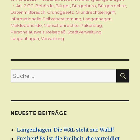
am
Schlagwörter
Art. 2 GG
,
Behörde
,
Bürger
,
Bürgerbüro
,
Bürgerrechte
,
Datenmißbrauch
,
Grundgesetz
,
Grundrechtseingriff
,
Informationelle Selbstbestimmung
,
Langenhagen
,
Meldebehörde
,
Menschenrechte
,
Paßantrag
,
Personalausweis
,
Reisepaß
,
Stadtverwaltung
Langenhagen
,
Verwaltung
SU
Suche
nach:
NEUESTE BEITRÄGE
Langenhagen. Die WAL steht zur Wahl!
Freiheit! Es ist die Freiheit, die verteidigt