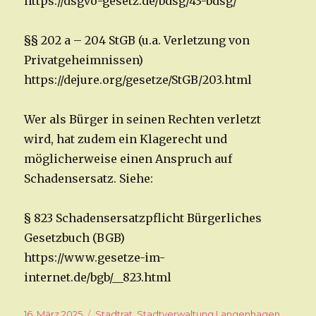
https://dsgvo-gesetz.de/bdsg/43-bdsg/
§§ 202 a – 204 StGB (u.a. Verletzung von
Privatgeheimnissen)
https://dejure.org/gesetze/StGB/203.html
Wer als Bürger in seinen Rechten verletzt
wird, hat zudem ein Klagerecht und
möglicherweise einen Anspruch auf
Schadensersatz. Siehe:
§ 823 Schadensersatzpflicht Bürgerliches
Gesetzbuch (BGB)
https://www.gesetze-im-
internet.de/bgb/__823.html
Veröffentlicht
16. März 2025
Kategorien
Stadtrat
,
Stadtverwaltung Langenhagen