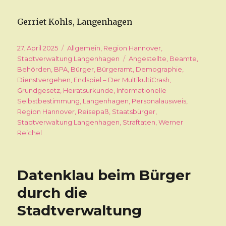
Gerriet Kohls, Langenhagen
Veröffentlicht
27. April 2025
Kategorien
Allgemein
,
Region Hannover
,
am
Stadtverwaltung Langenhagen
Schlagwörter
Angestellte
,
Beamte
,
Behörden
,
BPA
,
Bürger
,
Bürgeramt
,
Demographie
,
Dienstvergehen
,
Endspiel – Der MultikultiCrash
,
Grundgesetz
,
Heiratsurkunde
,
Informationelle
Selbstbestimmung
,
Langenhagen
,
Personalausweis
,
Region Hannover
,
Reisepaß
,
Staatsbürger
,
Stadtverwaltung Langenhagen
,
Straftaten
,
Werner
Reichel
Datenklau beim Bürger
durch die
Stadtverwaltung