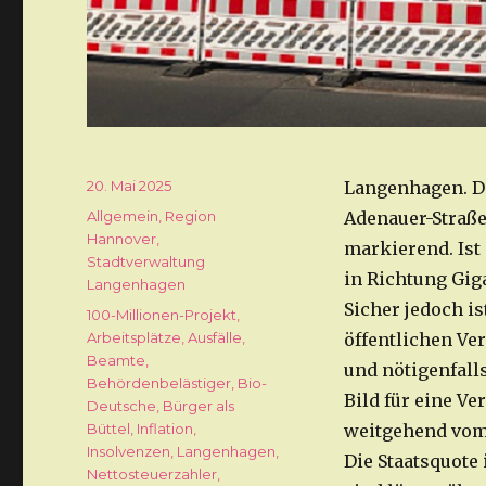
Veröffentlicht
20. Mai 2025
Langenhagen. Da
am
Kategorien
Allgemein
,
Region
Adenauer-Straße
Hannover
,
markierend. Ist
Stadtverwaltung
in Richtung Gig
Langenhagen
Sicher jedoch is
Schlagwörter
100-Millionen-Projekt
,
Arbeitsplätze
,
Ausfälle
,
öffentlichen Ver
Beamte
,
und nötigenfall
Behördenbelästiger
,
Bio-
Bild für eine Ve
Deutsche
,
Bürger als
Büttel
,
Inflation
,
weitgehend vom 
Insolvenzen
,
Langenhagen
,
Die Staatsquote 
Nettosteuerzahler
,