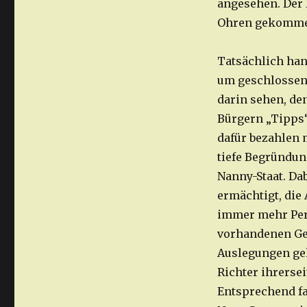
angesehen. Der 
Ohren gekomme
Tatsächlich han
um geschlossene
darin sehen, de
Bürgern „Tipps“
dafür bezahlen 
tiefe Begründun
Nanny-Staat. Da
ermächtigt, die
immer mehr Per
vorhandenen Ges
Auslegungen gel
Richter ihrerse
Entsprechend fal