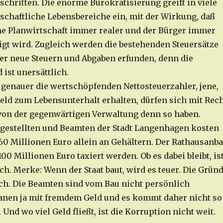
schritten. Die enorme Bürokratisierung greift in viele
tschaftliche Lebensbereiche ein, mit der Wirkung, daß
che Planwirtschaft immer realer und der Bürger immer
gt wird. Zugleich werden die bestehenden Steuersätze
er neue Steuern und Abgaben erfunden, denn die
 ist unersättlich.
, genauer die wertschöpfenden Nettosteuerzahler, jene,
geld zum Lebensunterhalt erhalten, dürfen sich mit Rec
 von der gegenwärtigen Verwaltung denn so haben.
ngestellten und Beamten der Stadt Langenhagen kosten
 60 Millionen Euro allein an Gehältern. Der Rathausanb
 100 Millionen Euro taxiert werden. Ob es dabei bleibt, is
h. Merke: Wenn der Staat baut, wird es teuer. Die Grün
ach. Die Beamten sind vom Bau nicht persönlich
planen ja mit fremdem Geld und es kommt daher nicht so
 Und wo viel Geld fließt, ist die Korruption nicht weit.