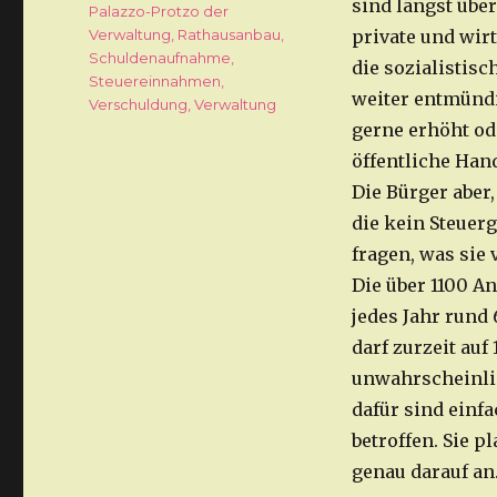
sind längst über
Palazzo-Protzo der
Verwaltung
,
Rathausanbau
,
private und wir
Schuldenaufnahme
,
die sozialistis
Steuereinnahmen
,
weiter entmündi
Verschuldung
,
Verwaltung
gerne erhöht od
öffentliche Hand
Die Bürger aber
die kein Steuer
fragen, was sie
Die über 1100 A
jedes Jahr rund
darf zurzeit auf
unwahrscheinlic
dafür sind einf
betroffen. Sie 
genau darauf an.