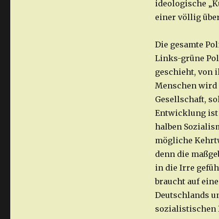
ideologische „K
einer völlig üb
Die gesamte Pol
Links-grüne Poli
geschieht, von 
Menschen wird 
Gesellschaft, s
Entwicklung ist
halben Sozialis
mögliche Kehrtw
denn die maßgeb
in die Irre gefü
braucht auf ein
Deutschlands unt
sozialistischen