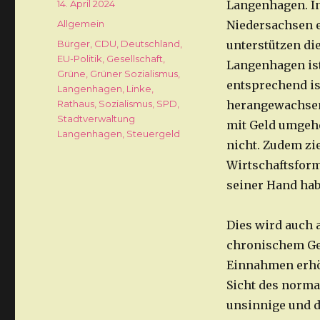
Veröffentlicht
14. April 2024
Langenhagen. In
am
Kategorien
Allgemein
Niedersachsen e
Schlagwörter
Bürger
,
CDU
,
Deutschland
,
unterstützen die
EU-Politik
,
Gesellschaft
,
Langenhagen ist
Grüne
,
Grüner Sozialismus
,
entsprechend is
Langenhagen
,
Linke
,
Rathaus
,
Sozialismus
,
SPD
,
herangewachsen
Stadtverwaltung
mit Geld umgehe
Langenhagen
,
Steuergeld
nicht. Zudem zie
Wirtschaftsform,
seiner Hand hab
Dies wird auch 
chronischem Gel
Einnahmen erhöh
Sicht des norma
unsinnige und 