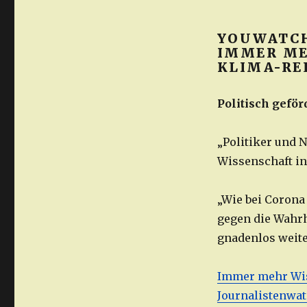
YOUWATCH 
IMMER ME
KLIMA-RE
Politisch geför
„Politiker und N
Wissenschaft in
„Wie bei Corona 
gegen die Wahrhe
gnadenlos weiter
Immer mehr Wis
Journalistenwa