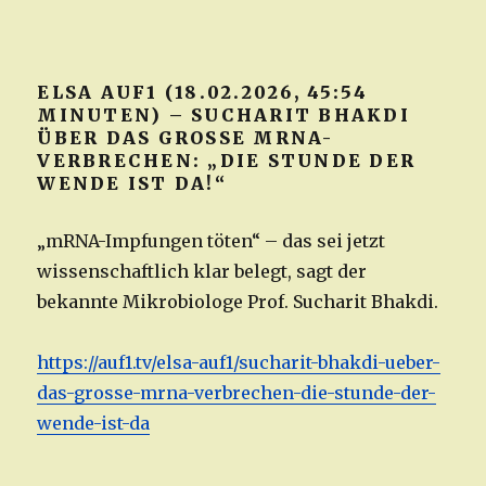
ELSA AUF1 (18.02.2026, 45:54
MINUTEN) – SUCHARIT BHAKDI
ÜBER DAS GROSSE MRNA-V
ERBRECHEN: „DIE STUNDE DER W
ENDE IST DA!“
„mRNA-Impfungen töten“ – das sei jetzt
wissenschaftlich klar belegt, sagt der
bekannte Mikrobiologe Prof. Sucharit Bhakdi.
https://auf1.tv/elsa-auf1/sucharit-bhakdi-ueber-
das-grosse-mrna-verbrechen-die-stunde-der-
wende-ist-da