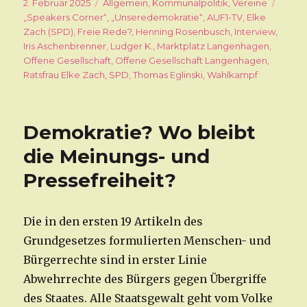
Veröffentlicht
2. Februar 2025
Kategorien
Allgemein
,
Kommunalpolitik
,
Vereine
Schla
am
„Speakers Corner“
,
„Unseredemokratie“
,
AUF1-TV
,
Elke
Zach (SPD)
,
Freie Rede?
,
Henning Rosenbusch
,
Interview
,
Iris Aschenbrenner
,
Ludger K.
,
Marktplatz Langenhagen
,
Offene Gesellschaft
,
Offene Gesellschaft Langenhagen
,
Ratsfrau Elke Zach
,
SPD
,
Thomas Eglinski
,
Wahlkampf
Demokratie? Wo bleibt
die Meinungs- und
Pressefreiheit?
Die in den ersten 19 Artikeln des
Grundgesetzes formulierten Menschen- und
Bürgerrechte sind in erster Linie
Abwehrrechte des Bürgers gegen Übergriffe
des Staates. Alle Staatsgewalt geht vom Volke