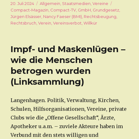
Veröffentlicht
20. Juli 2024
Kategorien
Allgemein
,
Staatsmedien
,
Vereine
Schlagwört
am
Compact-Magazin
,
Compact-TV
,
GmbH
,
Grundgesetz
,
Jürgen Elsässer
,
Nancy Faeser (BMI)
,
Rechtsbeugung
,
Rechtsbruch
,
Verein
,
Vereinsverbot
,
Willkür
Impf- und Maskenlügen –
wie die Menschen
betrogen wurden
(Linksammlung)
Langenhagen. Politik, Verwaltung, Kirchen,
Schulen, Hilfsorganisationen, Vereine, private
Clubs wie die „Offene Gesellschaft“, Ärzte,
Apotheker u.a.m. – zuviele Akteure haben im
Verbund mit den stets willigen und