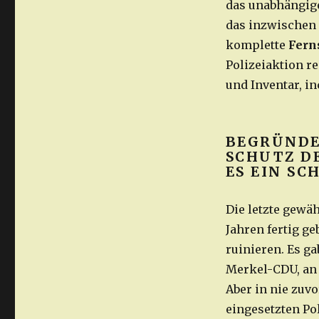
das unabhängi
das inzwischen 
komplette
Fern
Polizeiaktion r
und Inventar, in
BEGRÜNDE
SCHUTZ D
ES EIN SC
Die letzte gewä
Jahren fertig g
ruinieren. Es g
Merkel-CDU, an d
Aber in nie zuv
eingesetzten Po