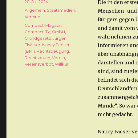
Veröffentlicht
20. Juli 2024
Die in den erst
am
Kategorien
Allgemein
,
Staatsmedien
,
Menschen- und B
Vereine
Bürgers gegen Üb
Schlagwörter
Compact-Magazin
,
und damit vom w
Compact-TV
,
GmbH
,
wahrnehmen zu k
Grundgesetz
,
Jürgen
Elsässer
,
Nancy Faeser
informieren und
(BMI)
,
Rechtsbeugung
,
über unabhängig
Rechtsbruch
,
Verein
,
darstellen und 
Vereinsverbot
,
Willkür
sind, sind zugle
befindet sich di
Deutschlandfunk
zusammengefaßt
Munde“. So war 
nicht gedacht.
Nancy Faeser ve