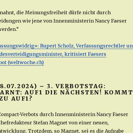
mahnt, die Meinungsfreiheit dürfe nicht durch
idungen wie jene von Innenministerin Nancy Faeser
werden.“
assungswidrig»: Rupert Scholz, Verfassungsrechtler u
esverteidigungsminister, kritisiert Faesers
ot (weltwoche.ch)
18.07.2024) – 3. VERBOTSTAG:
WARNT: AUF1 DIE NÄCHSTEN! KOMM
ZU AUF1?
Compact-Verbots durch Innenministerin Nancy Faeser
Chefredakteur Stefan Magnet von einer neuen,
twicklung. Trotzdem, so Magnet, sei es die Aufgabe