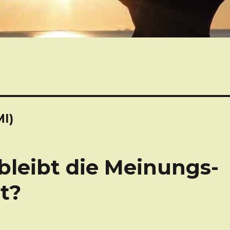
I)
leibt die Meinungs-
t?