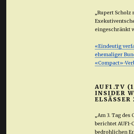
„Rupert Scholz 
Exekutiventsche
eingeschränkt 
«Eindeutig verf
ehemaliger Bund
«Compact»-Verb
AUF1.TV (
INSIDER 
ELSÄSSER 
„Am 3. Tag des 
berichtet AUF1-
bedrohlichen En