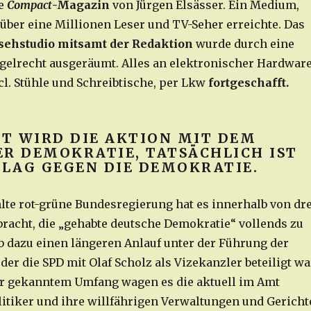
ge
Compact
-Magazin
von Jürgen Elsässer. Ein Medium,
über eine Millionen Leser und TV-Seher erreichte. Das
sehstudio mitsamt der Redaktion
wurde durch eine
egelrecht ausgeräumt. Alles an elektronischer Hardwar
cl. Stühle und Schreibtische, per Lkw
fortgeschafft.
T WIRD DIE AKTION MIT DEM
ER DEMOKRATIE, TATSÄCHLICH IST
HLAG GEGEN DIE DEMOKRATIE.
hlte rot-grüne Bundesregierung hat es innerhalb von dre
ebracht, die „gehabte deutsche Demokratie“ vollends zu
ab dazu einen längeren Anlauf unter der Führung der
er die SPD mit Olaf Scholz als Vizekanzler beteiligt wa
or gekanntem Umfang wagen es die aktuell im Amt
litiker und ihre willfährigen Verwaltungen und Gericht