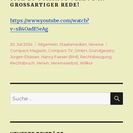
ROSSARTIGER REDE!
https://www.youtube.com/watch?
v=sR4OadE5eAg
Veröffentlicht
20. Juli 2024
Kategorien
Allgemein
,
Staatsmedien
,
Vereine
Schlagwört
am
Compact-Magazin
,
Compact-TV
,
GmbH
,
Grundgesetz
,
Jürgen Elsässer
,
Nancy Faeser (BMI)
,
Rechtsbeugung
,
Rechtsbruch
,
Verein
,
Vereinsverbot
,
Willkür
SU
Suche
nach: