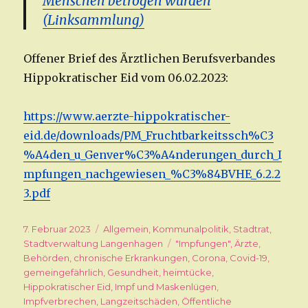
Menschen betrogen wurden
(Linksammlung)
Offener Brief des Ärztlichen Berufsverbandes
Hippokratischer Eid vom 06.02.2023:
https://www.aerzte-hippokratischer-
eid.de/downloads/PM_Fruchtbarkeitssch%C3
%A4den_u_Genver%C3%A4nderungen_durch_I
mpfungen_nachgewiesen_%C3%84BVHE_6.2.2
3.pdf
Veröffentlicht
7. Februar 2023
Kategorien
Allgemein
,
Kommunalpolitik
,
Stadtrat
,
am
Stadtverwaltung Langenhagen
Schlagwörter
"Impfungen"
,
Ärzte
,
Behörden
,
chronische Erkrankungen
,
Corona
,
Covid-19
,
gemeingefährlich
,
Gesundheit
,
heimtücke
,
Hippokratischer Eid
,
Impf und Maskenlügen
,
Impfverbrechen
,
Langzeitschäden
,
Öffentliche