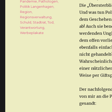
Pandemie
,
Pathologen
,
Die „Übersterbli
Politik Langenhagen
,
Region
,
Und was tun Pol
Regionsverwaltung
,
dem Geschehen 
Schuld
,
Stadtrat
,
Tod
,
ab! Auch sie be
Verantwortung
,
Werbeplakate
werdenden Ungl
dem offen vorli
ebenfalls einfac
nicht gehandel
Wahrscheinlichk
einer nützliche
Weise per Giftsp
Der nachfolgend
von mir an die 
gesandt: