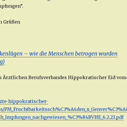
mpfungen“.
en Grüßen
kenlügen – wie die Menschen betrogen wurden
g)
es Ärztlichen Berufsverbandes Hippokratischer Eid vom
zte-hippokratischer-
ads/PM_Fruchtbarkeitssch%C3%A4den_u_Genver%C3%A
ch_Impfungen_nachgewiesen_%C3%84BVHE_6.2.23.pdf