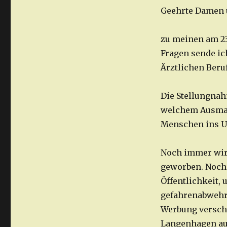
Geehrte Damen 
zu meinen am 23
Fragen sende ic
Ärztlichen Beru
Die Stellungnah
welchem Ausmaß 
Menschen ins U
Noch immer wird
geworben. Noch
Öffentlichkeit, 
gefahrenabwehre
Werbung verschw
Langenhagen au