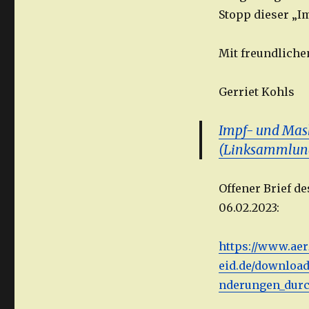
Stopp dieser „I
Mit freundlich
Gerriet Kohls
Impf- und Mas
(Linksammlun
Offener Brief d
06.02.2023:
https://www.aer
eid.de/downlo
nderungen_dur