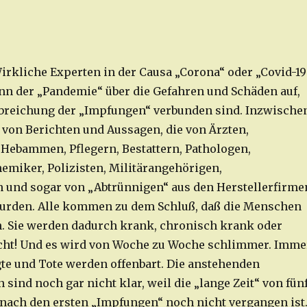
rkliche Experten in der Causa „Corona“ oder „Covid-19
inn der „Pandemie“ über die Gefahren und Schäden auf,
abreichung der „Impfungen“ verbunden sind. Inzwische
e von Berichten und Aussagen, die von Ärzten,
 Hebammen, Pflegern, Bestattern, Pathologen,
emiker, Polizisten, Militärangehörigen,
 und sogar von „Abtrünnigen“ aus den Herstellerfirme
wurden. Alle kommen zu dem Schluß, daß die Menschen
n. Sie werden dadurch krank, chronisch krank oder
cht! Und es wird von Woche zu Woche schlimmer. Imme
e und Tote werden offenbart. Die anstehenden
sind noch gar nicht klar, weil die „lange Zeit“ von fün
 nach den ersten „Impfungen“ noch nicht vergangen ist