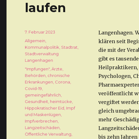
laufen
Veröffentlicht
7. Februar 2023
Langenhagen. Wi
am
Kategorien
Allgemein
,
klären seit Beg
Kommunalpolitik
,
Stadtrat
,
die mit der Ver
Stadtverwaltung
gibt es tausend
Langenhagen
Heilpraktikern,
Schlagwörter
"Impfungen"
,
Ärzte
,
Behörden
,
chronische
Psychologen, Ch
Erkrankungen
,
Corona
,
Pharmaexperten
Covid-19
,
veröffentlicht 
gemeingefährlich
,
Gesundheit
,
heimtücke
,
vergiftet werde
Hippokratischer Eid
,
Impf
gleich umgebra
und Maskenlügen
,
mehr Geschädigt
Impfverbrechen
,
Langzeitschäden
,
Langzeitschäden 
Öffentliche Verwaltung
,
bis zehn Jahren