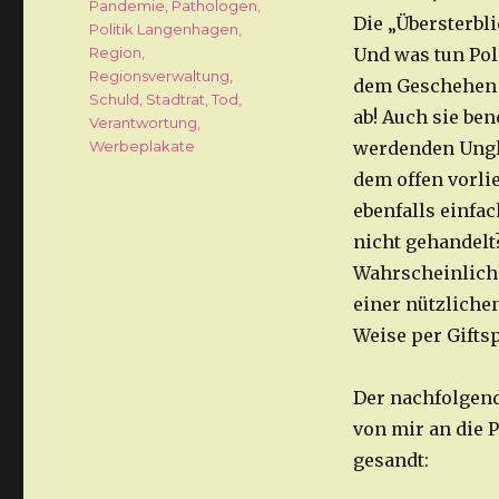
Pandemie
,
Pathologen
,
Die „Übersterbli
Politik Langenhagen
,
Region
,
Und was tun Pol
Regionsverwaltung
,
dem Geschehen 
Schuld
,
Stadtrat
,
Tod
,
ab! Auch sie be
Verantwortung
,
Werbeplakate
werdenden Ungl
dem offen vorli
ebenfalls einfac
nicht gehandel
Wahrscheinlichk
einer nützliche
Weise per Giftsp
Der nachfolgend
von mir an die 
gesandt: