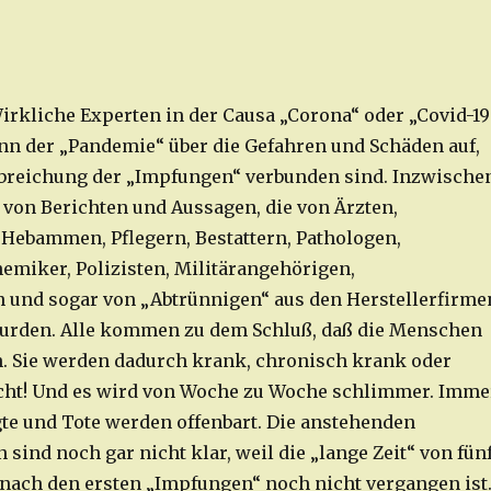
rkliche Experten in der Causa „Corona“ oder „Covid-19
inn der „Pandemie“ über die Gefahren und Schäden auf,
abreichung der „Impfungen“ verbunden sind. Inzwische
e von Berichten und Aussagen, die von Ärzten,
 Hebammen, Pflegern, Bestattern, Pathologen,
emiker, Polizisten, Militärangehörigen,
 und sogar von „Abtrünnigen“ aus den Herstellerfirme
wurden. Alle kommen zu dem Schluß, daß die Menschen
n. Sie werden dadurch krank, chronisch krank oder
cht! Und es wird von Woche zu Woche schlimmer. Imme
e und Tote werden offenbart. Die anstehenden
sind noch gar nicht klar, weil die „lange Zeit“ von fün
 nach den ersten „Impfungen“ noch nicht vergangen ist