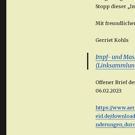
Stopp dieser „I
Mit freundlich
Gerriet Kohls
Impf- und Mas
(Linksammlun
Offener Brief d
06.02.2023:
https://www.aer
eid.de/downlo
nderungen_dur