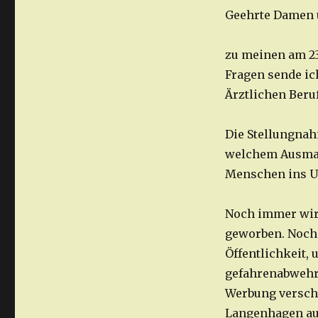
Geehrte Damen 
zu meinen am 23
Fragen sende ic
Ärztlichen Beru
Die Stellungnah
welchem Ausmaß 
Menschen ins U
Noch immer wird
geworben. Noch
Öffentlichkeit, 
gefahrenabwehre
Werbung verschw
Langenhagen au