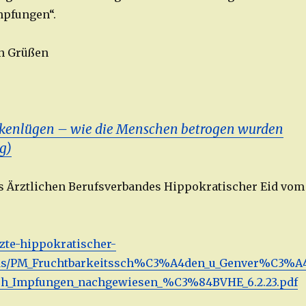
mpfungen“.
en Grüßen
kenlügen – wie die Menschen betrogen wurden
g)
es Ärztlichen Berufsverbandes Hippokratischer Eid vom
zte-hippokratischer-
ads/PM_Fruchtbarkeitssch%C3%A4den_u_Genver%C3%A
ch_Impfungen_nachgewiesen_%C3%84BVHE_6.2.23.pdf