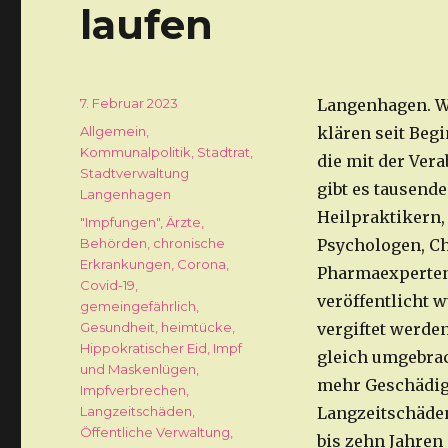
laufen
Veröffentlicht
7. Februar 2023
Langenhagen. Wi
am
Kategorien
Allgemein
,
klären seit Beg
Kommunalpolitik
,
Stadtrat
,
die mit der Ver
Stadtverwaltung
gibt es tausend
Langenhagen
Heilpraktikern,
Schlagwörter
"Impfungen"
,
Ärzte
,
Behörden
,
chronische
Psychologen, Ch
Erkrankungen
,
Corona
,
Pharmaexperten
Covid-19
,
veröffentlicht 
gemeingefährlich
,
Gesundheit
,
heimtücke
,
vergiftet werde
Hippokratischer Eid
,
Impf
gleich umgebra
und Maskenlügen
,
mehr Geschädigt
Impfverbrechen
,
Langzeitschäden
,
Langzeitschäden 
Öffentliche Verwaltung
,
bis zehn Jahren