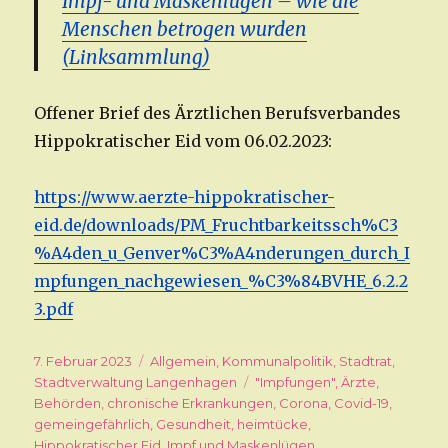
Impf- und Maskenlügen – wie die
Menschen betrogen wurden
(Linksammlung)
Offener Brief des Ärztlichen Berufsverbandes
Hippokratischer Eid vom 06.02.2023:
https://www.aerzte-hippokratischer-
eid.de/downloads/PM_Fruchtbarkeitssch%C3
%A4den_u_Genver%C3%A4nderungen_durch_I
mpfungen_nachgewiesen_%C3%84BVHE_6.2.2
3.pdf
Veröffentlicht
7. Februar 2023
Kategorien
Allgemein
,
Kommunalpolitik
,
Stadtrat
,
am
Stadtverwaltung Langenhagen
Schlagwörter
"Impfungen"
,
Ärzte
,
Behörden
,
chronische Erkrankungen
,
Corona
,
Covid-19
,
gemeingefährlich
,
Gesundheit
,
heimtücke
,
Hippokratischer Eid
,
Impf und Maskenlügen
,