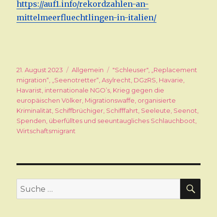
https://auf1.info/rekordzahlen-an-
mittelmeerfluechtlingen-in-italien/
Veröffentlicht
21. August 2023
Kategorien
Allgemein
Schlagwörter
"Schleuser"
,
„Replacement
am
migration“
,
„Seenotretter“
,
Asylrecht
,
DGzRS
,
Havarie
,
Havarist
,
internationale NGO’s
,
Krieg gegen die
europäischen Völker
,
Migrationswaffe
,
organisierte
Kriminalität
,
Schiffbrüchiger
,
Schifffahrt
,
Seeleute
,
Seenot
,
Spenden
,
überfülltes und seeuntaugliches Schlauchboot
,
Wirtschaftsmigrant
SU
Suche
nach: