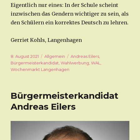
Eigentlich nur eines: In der Schule scheint
inzwischen das Gendern wichtiger zu sein, als
den Schülern ein korrektes Deutsch zu lehren.
Gerriet Kohls, Langenhagen
Veröffentlicht
8. August 2021
Kategorien
Allgemein
Schlagwörter
Andreas Eilers
,
am
Bürgermeisterkandidat
,
Wahlwerbung
,
WAL
,
Wochenmarkt Langenhagen
Bürgermeisterkandidat
Andreas Eilers