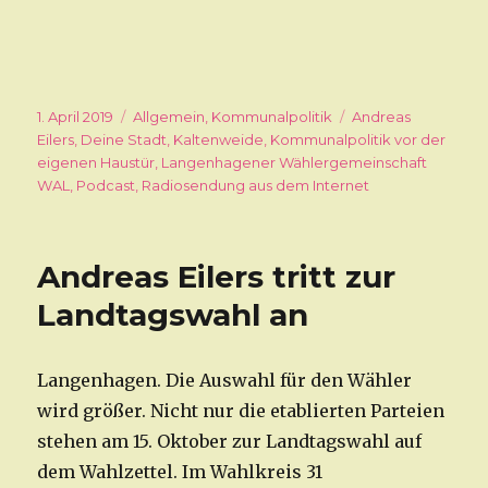
Veröffentlicht
1. April 2019
Kategorien
Allgemein
,
Kommunalpolitik
Schlagwörter
Andreas
am
Eilers
,
Deine Stadt
,
Kaltenweide
,
Kommunalpolitik vor der
eigenen Haustür
,
Langenhagener Wählergemeinschaft
WAL
,
Podcast
,
Radiosendung aus dem Internet
Andreas Eilers tritt zur
Landtagswahl an
Langenhagen. Die Auswahl für den Wähler
wird größer. Nicht nur die etablierten Parteien
stehen am 15. Oktober zur Landtagswahl auf
dem Wahlzettel. Im Wahlkreis 31