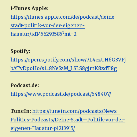
I-Tunes Apple:
https://itunes.apple.com/de/podcast/deine-
stadt-politik-vor-der-eigenen-
haustür/id1456293585?mt=2
Spotify:
https://open.spotify.com/show/7L4czUH6G3VFj
bATvDpoHo?si=8Ne5zM_LSLS8gjmK8zdT8g
Podcast.de:
https://www.podcast.de/podcast/648407/
TuneIn:
https://tunein.com/podcasts/News–
Politics-Podcasts/Deine-Stadt—Politik-vor-der-
eigenen-Haustur-p1213915/