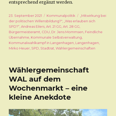
entsprechend ergänzt werden.
Veröffentlicht
23. September 2021
Kategorien
Kommunalpolitik
Schlagwörter
„Mitwirkung bei
am
der politischen Willensbildung?"
,
„Was erlauben sich
SPD?“
,
Andreas Eilers
,
Art. 21 GG
,
Art. 28 GG
,
Bürgermeisteramt
,
CDU
,
Dr. Jens Mommsen
,
Feindliche
Übernahme
,
Kommunale Selbstverwaltung
,
Kommunalwahlkampf in Langenhagen
,
Langenhagen
,
Mirko Heuer
,
SPD
,
Stadtrat
,
Wählergemeinschaften
Wählergemeinschaft
WAL auf dem
Wochenmarkt – eine
kleine Anekdote