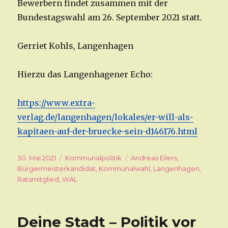
Bewerbern findet zusammen mit der
Bundestagswahl am 26. September 2021 statt.
Gerriet Kohls, Langenhagen
Hierzu das Langenhagener Echo:
https://www.extra-
verlag.de/langenhagen/lokales/er-will-als-
kapitaen-auf-der-bruecke-sein-d146176.html
Veröffentlicht
30. Mai 2021
Kategorien
Kommunalpolitik
Schlagwörter
Andreas Eilers
,
am
Bürgermeisterkandidat
,
Kommunalwahl
,
Langenhagen
,
Ratsmitglied
,
WAL
Deine Stadt – Politik vor