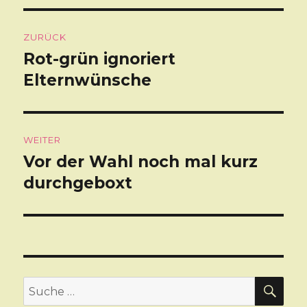
Beitragsnavigation
ZURÜCK
Rot-grün ignoriert
Vorheriger
Elternwünsche
Beitrag:
WEITER
Vor der Wahl noch mal kurz
Nächster
durchgeboxt
Beitrag:
SU
Suche
nach: