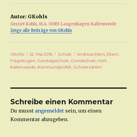
Autor:
GKohls
Gerriet Kohls, M.A. 30855 Langenhagen-Kaltenweide
Zeige alle Beiträge von GKohls
Autor
GKohls
Veröffentlicht
22. Mai 2016
Kategorien
Schule
Schlagwörter
Andreas Eilers
,
Eltern
,
Fragebogen
am
,
Ganztagsschule
,
Grundschule
,
Hort
,
Kaltenweide
,
Kommunalpolitik
,
Schülerzahlen
Schreibe einen Kommentar
Du musst
angemeldet
sein, um einen
Kommentar abzugeben.