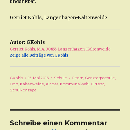
undankbar.
Gerriet Kohls, Langenhagen-Kaltenweide
Autor:
GKohls
Gerriet Kohls, M.A. 30855 Langenhagen-Kaltenweide
Zeige alle Beiträge von GKohls
Autor
GKohls
Veröffentlicht
15. Mai 2016
Kategorien
Schule
Schlagwörter
Eltern
,
Ganztagsschule
,
Hort
,
Kaltenweide
am
,
Kinder
,
Kommunalwahl
,
Ortsrat
,
Schulkonzept
Schreibe einen Kommentar