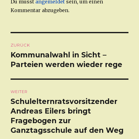
Du musst
angemeldet
sein, um einen
Kommentar abzugeben.
Beitragsnavigation
ZURÜCK
Kommunalwahl in Sicht –
Vorheriger
Parteien werden wieder rege
Beitrag:
WEITER
Schulelternratsvorsitzender
Nächster
Andreas Eilers bringt
Beitrag:
Fragebogen zur
Ganztagsschule auf den Weg