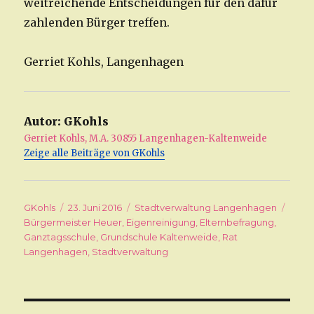
weitreichende Entscheidungen für den dafür
zahlenden Bürger treffen.
Gerriet Kohls, Langenhagen
Autor:
GKohls
Gerriet Kohls, M.A. 30855 Langenhagen-Kaltenweide
Zeige alle Beiträge von GKohls
Autor
GKohls
Veröffentlicht
23. Juni 2016
Kategorien
Stadtverwaltung Langenhagen
Schl
Bürgermeister Heuer
am
,
Eigenreinigung
,
Elternbefragung
,
Ganztagsschule
,
Grundschule Kaltenweide
,
Rat
Langenhagen
,
Stadtverwaltung