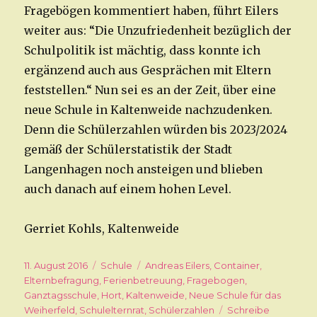
Fragebögen kommentiert haben, führt Eilers
weiter aus: “Die Unzufriedenheit bezüglich der
Schulpolitik ist mächtig, dass konnte ich
ergänzend auch aus Gesprächen mit Eltern
feststellen.“ Nun sei es an der Zeit, über eine
neue Schule in Kaltenweide nachzudenken.
Denn die Schülerzahlen würden bis 2023/2024
gemäß der Schülerstatistik der Stadt
Langenhagen noch ansteigen und blieben
auch danach auf einem hohen Level.
Gerriet Kohls, Kaltenweide
Veröffentlicht
11. August 2016
Kategorien
Schule
Schlagwörter
Andreas Eilers
,
Container
,
am
Elternbefragung
,
Ferienbetreuung
,
Fragebogen
,
Ganztagsschule
,
Hort
,
Kaltenweide
,
Neue Schule für das
Weiherfeld
,
Schulelternrat
,
Schülerzahlen
Schreibe