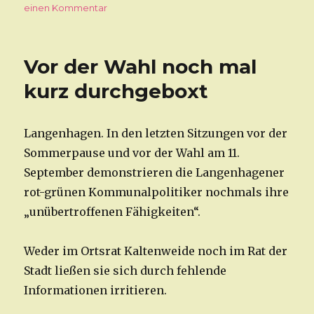
einen Kommentar
zu
Eltern
fordern
eine
Vor der Wahl noch mal
weitere
Schule
kurz durchgeboxt
in
Kaltenweide
Langenhagen. In den letzten Sitzungen vor der
Sommerpause und vor der Wahl am 11.
September demonstrieren die Langenhagener
rot-grünen Kommunalpolitiker nochmals ihre
„unübertroffenen Fähigkeiten“.
Weder im Ortsrat Kaltenweide noch im Rat der
Stadt ließen sie sich durch fehlende
Informationen irritieren.