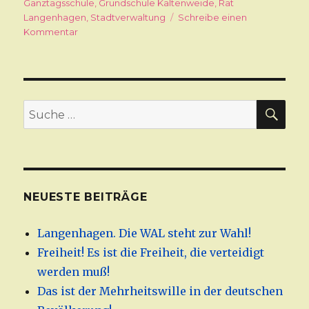
Ganztagsschule
,
Grundschule Kaltenweide
,
Rat
Langenhagen
,
Stadtverwaltung
Schreibe einen
Kommentar
zu
Vor
der
Wahl
noch
mal
SU
Suche
kurz
nach:
durchgeboxt
NEUESTE BEITRÄGE
Langenhagen. Die WAL steht zur Wahl!
Freiheit! Es ist die Freiheit, die verteidigt
werden muß!
Das ist der Mehrheitswille in der deutschen