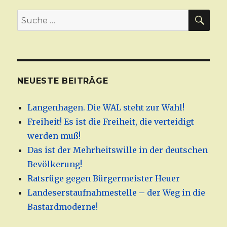
noch
mal
SU
Suche
kurz
nach:
durchgeboxt
NEUESTE BEITRÄGE
Langenhagen. Die WAL steht zur Wahl!
Freiheit! Es ist die Freiheit, die verteidigt
werden muß!
Das ist der Mehrheitswille in der deutschen
Bevölkerung!
Ratsrüge gegen Bürgermeister Heuer
Landeserstaufnahmestelle – der Weg in die
Bastardmoderne!