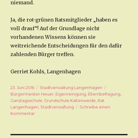
niemand.
Ja, die rot-grünen Ratsmitglieder „haben es
voll drauf“! Auf der Grundlage nicht
vorhandenen Wissens können sie
weitreichende Entscheidungen für den dafür
zahlenden Bürger treffen.
Gerriet Kohls, Langenhagen
Veröffentlicht
23. Juni 2016
Kategorien
Stadtverwaltung Langenhagen
Schlagwörter
am
Bürgermeister Heuer
,
Eigenreinigung
,
Elternbefragung
,
Ganztagsschule
,
Grundschule Kaltenweide
,
Rat
Langenhagen
,
Stadtverwaltung
Schreibe einen
Kommentar
zu
Vor
der
Wahl